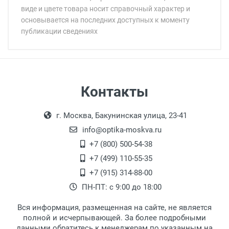
виде и цвете товара носит справочный характер и
основывается на последних доступных к моменту
публикации сведениях
Минимальная сумма заказа 5 000 рублей.
Минимальная сумма заказа 5 000 рублей.
Самовывоз
Контакты
Выдаем товар в рабочие дни с 9:00 до
Оплата наличными.
г. Москва, Бакунинская улица, 23-41
18:00, по субботам с 11:00 до 15:00, в
офисе по адресу: г. Москва,
info@optika-moskva.ru
Переведеновский переулок 17, корпус 1,
+7 (800) 500-54-38
второй этаж, тел. +7 (499) 110-55-35.
+7 (499) 110-55-35
Самовывоз.
После того, как заказ поступает в пункт
Оплата товара производится
+7 (915) 314-88-00
наличными непосредственно на пункте
выдачи, наш менеджер связывается с
ПН-ПТ: с 9:00 до 18:00
выдачи товара.
клиентом и оповещает о поступлении
товара.
Вся информация, размещенная на сайте, не является
Перечисление средств на расчетный счет.
Для получения товара при себе
полной и исчерпывающей. За более подробными
обязательно иметь паспорт.
данными обратитесь к менеджерам по указанным на