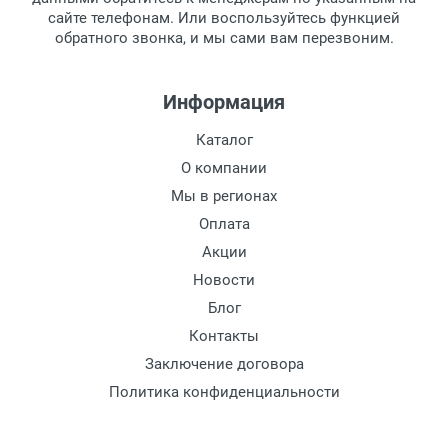
сайте телефонам. Или воспользуйтесь функцией
Заказ необходимо забрать в течение 3
обратного звонка, и мы сами вам перезвоним.
рабочих дней с момента поступления на
пункт выдачи, чтобы избежать
дополнительных расходов за хранение
Информация
товара.
Перевод денег на карту Сбербанка.
Каталог
Доставка по Москве
О компании
Доставляем товар по Москве компанией
Мы в регионах
Сдэк до ближайшего к вам пункта
Оплата
выдачи.
Акции
Новости
Доставка транспортными компаниями по
России
Блог
Контакты
Данный способ доставки осуществляется
Заключение договора
преимущественно по России.
Политика конфиденциальности
Мы сотрудничаем с различными
компаниями курьерской экспресс-почты и
транспортными компаниями, поэтому