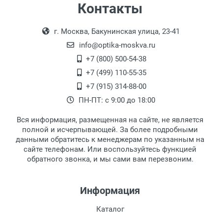
Самовывоз
Контакты
Выдаем товар в рабочие дни с 9:00 до
Оплата наличными.
г. Москва, Бакунинская улица, 23-41
18:00, по субботам с 11:00 до 15:00, в
офисе по адресу: г. Москва,
info@optika-moskva.ru
Переведеновский переулок 17, корпус 1,
+7 (800) 500-54-38
второй этаж, тел. +7 (499) 110-55-35.
+7 (499) 110-55-35
Самовывоз.
После того, как заказ поступает в пункт
Оплата товара производится
+7 (915) 314-88-00
наличными непосредственно на пункте
выдачи, наш менеджер связывается с
ПН-ПТ: с 9:00 до 18:00
выдачи товара.
клиентом и оповещает о поступлении
товара.
Вся информация, размещенная на сайте, не является
Перечисление средств на расчетный счет.
Для получения товара при себе
полной и исчерпывающей. За более подробными
обязательно иметь паспорт.
данными обратитесь к менеджерам по указанным на
сайте телефонам. Или воспользуйтесь функцией
Заказ необходимо забрать в течение 3
обратного звонка, и мы сами вам перезвоним.
рабочих дней с момента поступления на
пункт выдачи, чтобы избежать
дополнительных расходов за хранение
Информация
товара.
Перевод денег на карту Сбербанка.
Каталог
Доставка по Москве