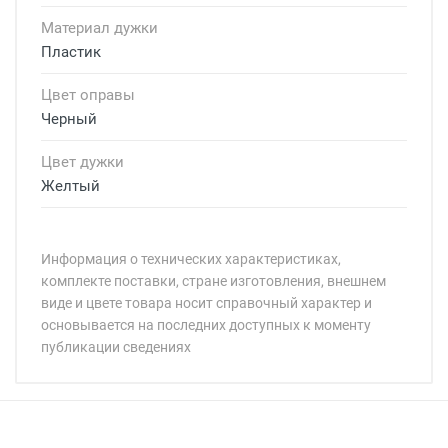
Материал дужки
Пластик
Цвет оправы
Черный
Цвет дужки
Желтый
Информация о технических характеристиках,
комплекте поставки, стране изготовления, внешнем
виде и цвете товара носит справочный характер и
основывается на последних доступных к моменту
публикации сведениях
Минимальная сумма заказа 5 000 рублей.
Минимальная сумма заказа 5 000 рублей.