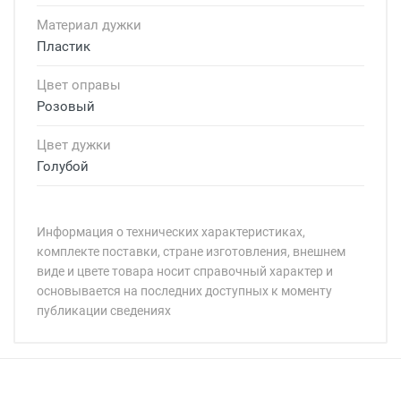
Материал дужки
Пластик
Цвет оправы
Розовый
Цвет дужки
Голубой
Информация о технических характеристиках,
комплекте поставки, стране изготовления, внешнем
виде и цвете товара носит справочный характер и
основывается на последних доступных к моменту
публикации сведениях
Минимальная сумма заказа 5 000 рублей.
Минимальная сумма заказа 5 000 рублей.