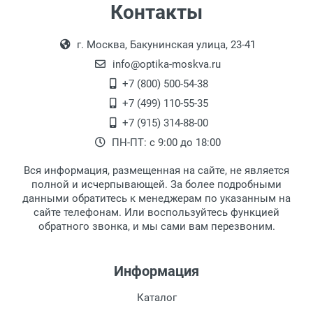
Самовывоз
Контакты
Выдаем товар в рабочие дни с 9:00 до
Оплата наличными.
г. Москва, Бакунинская улица, 23-41
18:00, по субботам с 11:00 до 15:00, в
офисе по адресу: г. Москва,
info@optika-moskva.ru
Переведеновский переулок 17, корпус 1,
+7 (800) 500-54-38
второй этаж, тел. +7 (499) 110-55-35.
+7 (499) 110-55-35
Самовывоз.
После того, как заказ поступает в пункт
Оплата товара производится
+7 (915) 314-88-00
наличными непосредственно на пункте
выдачи, наш менеджер связывается с
ПН-ПТ: с 9:00 до 18:00
выдачи товара.
клиентом и оповещает о поступлении
товара.
Вся информация, размещенная на сайте, не является
Перечисление средств на расчетный счет.
Для получения товара при себе
полной и исчерпывающей. За более подробными
обязательно иметь паспорт.
данными обратитесь к менеджерам по указанным на
сайте телефонам. Или воспользуйтесь функцией
Заказ необходимо забрать в течение 3
обратного звонка, и мы сами вам перезвоним.
рабочих дней с момента поступления на
пункт выдачи, чтобы избежать
дополнительных расходов за хранение
Информация
товара.
Перевод денег на карту Сбербанка.
Каталог
Доставка по Москве