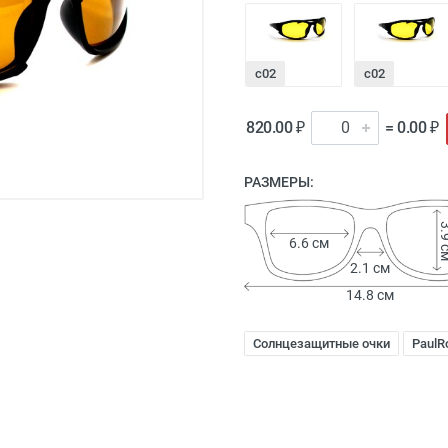
с02
с02
820.00 ₽
= 0.00 ₽
РАЗМЕРЫ:
3.9
6.6 см
2.1 см
14.8 см
Солнцезащитные очки
PaulRo