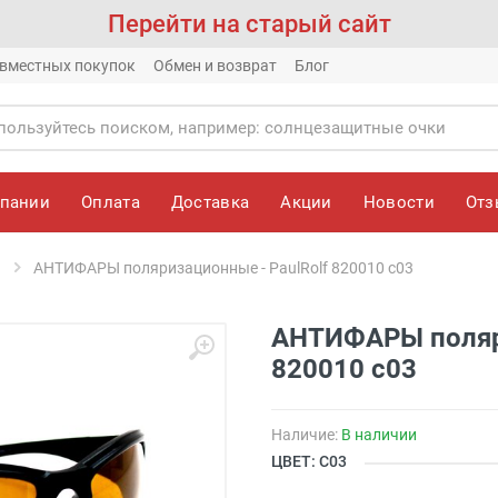
Перейти на старый сайт
вместных покупок
Обмен и возврат
Блог
мпании
Оплата
Доставка
Акции
Новости
От
АНТИФАРЫ поляризационные - PaulRolf 820010 с03
АНТИФАРЫ поляри
820010 с03
Наличие:
В наличии
ЦВЕТ: С03