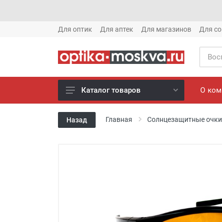
Для оптик
Для аптек
Для магазинов
Для со
О ко
Каталог товаров
Новое готовые очки (1621)
Главная
Солнцезащитные очки
Назад
Новое солнце (1613)
Готовые очки (3769)
Солнцезащитные очки (8880)
Компьютерные очки (852)
Оправы (3917)
Известные бренды (212)