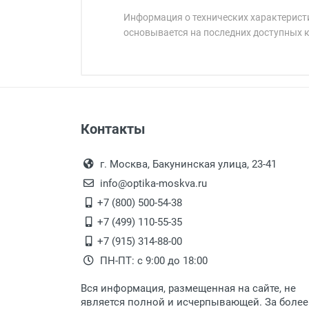
Информация о технических характеристи
основывается на последних доступных 
Минимальная сумма заказа 5 000 
Минимальная сумма заказа 5 000 
Артикул модели:
Бренд:
Страна:
Общая ширина:
Оплата наличными.
Самовывоз
Длина дужки:
Контакты
Выдаем товар в рабочие дни с
Ширина линзы:
Самовывоз.
переулок 17, корпус 1, второй э
Оплата товара пр
Высота линзы:
После того, как заказ поступ
г. Москва, Бакунинская улица, 23-41
Ширина мостика:
Перечисление средств на расчетн
Для получения товара при себ
info@optika-moskva.ru
Тип оправы:
Заказ необходимо забрать
+7 (800) 500-54-38
Материал линзы:
дополнительных расходов за 
Перевод денег на карту Сбербанка
+7 (499) 110-55-35
Материал дужки:
Доставка по Москве
+7 (915) 314-88-00
Цвет линзы:
ПН-ПТ: с 9:00 до 18:00
Пол:
Доставляем товар по Москве 
Цвет оправы:
Вся информация, размещенная на сайте, не
Доставка транспортными компани
Цвет модели:
является полной и исчерпывающей. За более