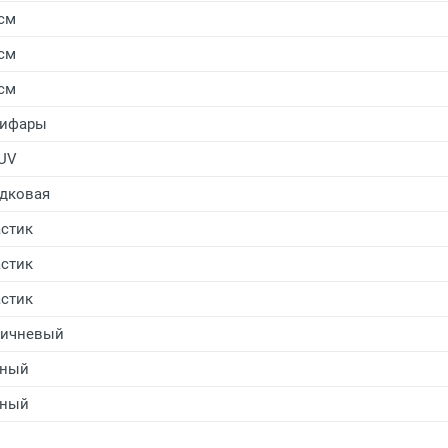
 см
 см
 см
тифары
UV
дковая
стик
стик
стик
ричневый
рный
рный