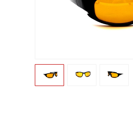
Футляры и мешки (1412)
Красота и здоровье (353)
Атрибуты для оптики (59)
Аксессуары (239)
Распродажа (950)