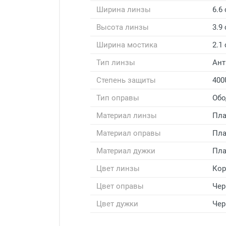
Ширина линзы
6.6
Высота линзы
3.9
Ширина мостика
2.1
Тип линзы
Ан
Степень защиты
400
Тип оправы
Обо
Материал линзы
Пла
Материал оправы
Пла
Материал дужки
Пла
Цвет линзы
Ко
Цвет оправы
Че
Цвет дужки
Че