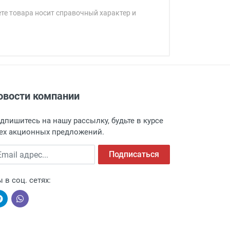
ете товара носит справочный характер и
овости компании
адресу: г. Москва, Переведеновский
 товара.
дпишитесь на нашу рассылку, будьте в курсе
 и оповещает о поступлении товара.
ех акционных предложений.
а пункт выдачи, чтобы избежать
ail адрес
Подписаться
 в соц. сетях: