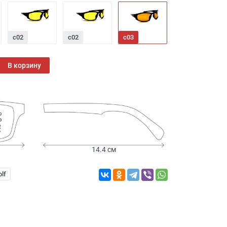
с02
с02
с03
с03
В корзину
 см
14.4 см
lf