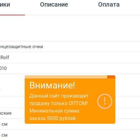
ики
Описание
Оплата
нцезащитные очки
lRolf
010
Внимание!
и
Данный сайт производит
продажу только ОПТОМ!
Минимальная сумма
жские
заказа 5000 рублей
8 см
4 см