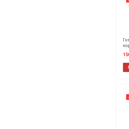
Го
ко
15