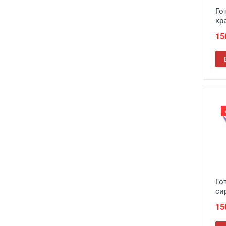
Го
кр
15
Го
си
15