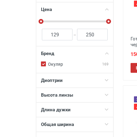
Футляры и мешки (1412)
Цена
Красота и здоровье (353)
Атрибуты для оптики (59)
Аксессуары (239)
–
Го
Распродажа (950)
че
Бренд
15
Окуляр
169
Диоптрии
Высота линзы
Длина дужки
Общая ширина