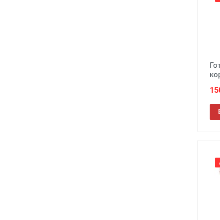
Го
ко
15