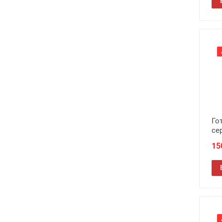
Го
се
15