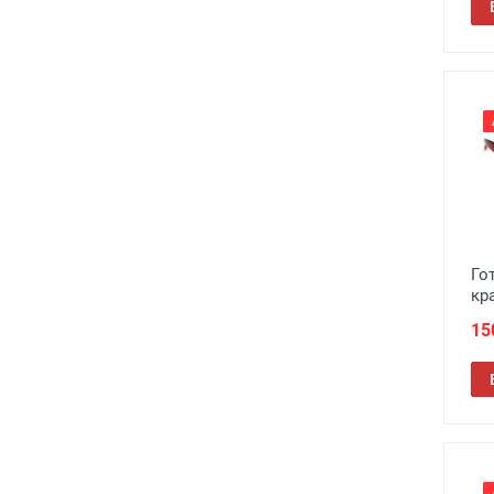
Го
кр
15