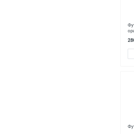
Фу
ор
28
Фу