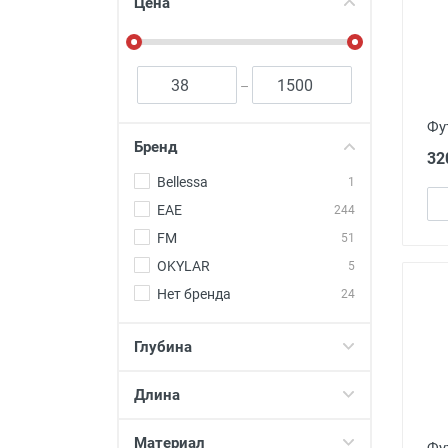
Футляры и мешки (1412)
Цена
Красота и здоровье (353)
Атрибуты для оптики (59)
–
Аксессуары (239)
Фу
Распродажа (950)
Бренд
32
Bellessa
1
EAE
244
FM
51
OKYLAR
5
Нет бренда
24
Глубина
Длина
Материал
Фу