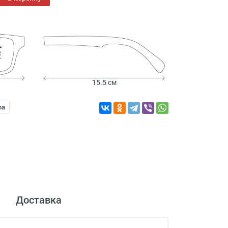
см
15.5 см
na
Доставка