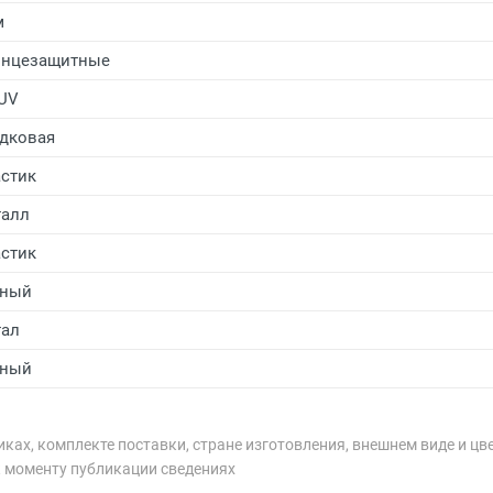
м
лнцезащитные
UV
дковая
стик
алл
стик
рный
ал
рный
ках, комплекте поставки, стране изготовления, внешнем виде и цв
к моменту публикации сведениях