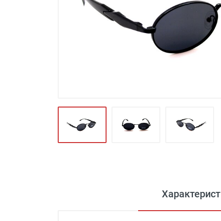
Футляры и мешки (1412)
Красота и здоровье (353)
Атрибуты для оптики (59)
Аксессуары (239)
Распродажа (950)
Характерист