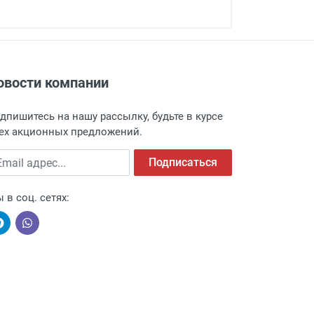
овости компании
адресу: г. Москва, Переведеновский
 товара.
дпишитесь на нашу рассылку, будьте в курсе
 и оповещает о поступлении товара.
ех акционных предложений.
а пункт выдачи, чтобы избежать
ail адрес
Подписаться
 в соц. сетях:
ыми компаниями, поэтому легко и