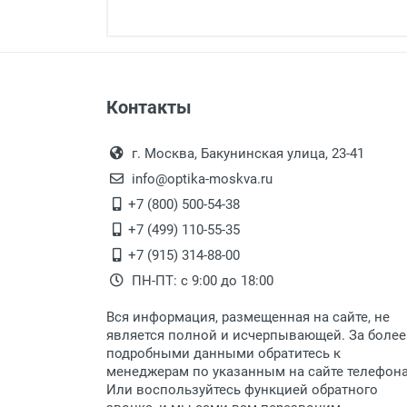
Минимальная сумма заказа 5 000 
Минимальная сумма заказа 5 000 
Оплата наличными.
Самовывоз
Контакты
Выдаем товар в рабочие дни с
Самовывоз.
переулок 17, корпус 1, второй э
Оплата товара пр
После того, как заказ поступ
г. Москва, Бакунинская улица, 23-41
Перечисление средств на расчетн
Для получения товара при себ
info@optika-moskva.ru
Заказ необходимо забрать
+7 (800) 500-54-38
дополнительных расходов за 
Перевод денег на карту Сбербанка
+7 (499) 110-55-35
Доставка по Москве
+7 (915) 314-88-00
ПН-ПТ: с 9:00 до 18:00
Доставляем товар по Москве 
Вся информация, размещенная на сайте, не
Доставка транспортными компани
является полной и исчерпывающей. За более
подробными данными обратитесь к
Данный способ доставки осущ
менеджерам по указанным на сайте телефон
Мы сотрудничаем с различны
Или воспользуйтесь функцией обратного