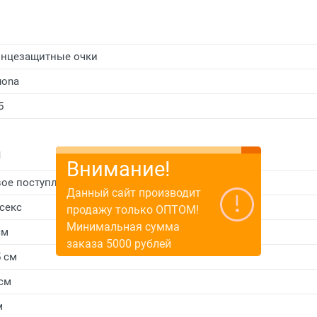
нцезащитные очки
uona
5
и
Внимание!
ое поступление
Данный сайт производит
секс
продажу только ОПТОМ!
Минимальная сумма
см
заказа 5000 рублей
5 см
 см
м