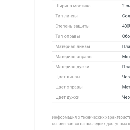
Ширина мостика
2 с
Тип линзы
Со
Степень защиты
400
Тип оправы
Обо
Материал линзы
Пла
Материал оправы
Мет
Материал дужки
Пла
Цвет линзы
Че
Цвет оправы
Мет
Цвет дужки
Че
Информация о технических характеристи
основывается на последних доступных 