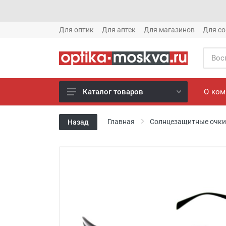
Для оптик
Для аптек
Для магазинов
Для со
О ко
Каталог товаров
Новое готовые очки (1621)
Главная
Солнцезащитные очки
Назад
Новое солнце (1613)
Готовые очки (3769)
Солнцезащитные очки (8880)
Компьютерные очки (852)
Оправы (3917)
Известные бренды (212)