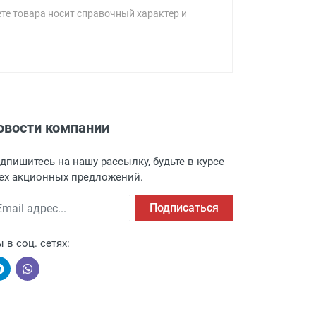
ете товара носит справочный характер и
овости компании
адресу: г. Москва, Переведеновский
 товара.
дпишитесь на нашу рассылку, будьте в курсе
 и оповещает о поступлении товара.
ех акционных предложений.
а пункт выдачи, чтобы избежать
ail адрес
Подписаться
 в соц. сетях: