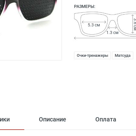
РАЗМЕРЫ:
3.6
5.3 см
1.3 см
Очки-тренажеры
Матсуда
ики
Описание
Оплата