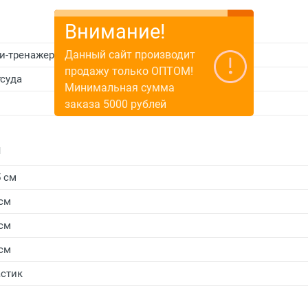
Внимание!
Данный сайт производит
и-тренажеры
продажу только ОПТОМ!
суда
Минимальная сумма
заказа 5000 рублей
и
5 см
 см
 см
 см
стик