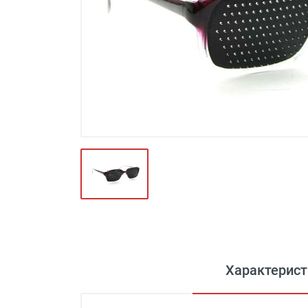
Футляры и мешки (1412)
Красота и здоровье (353)
Атрибуты для оптики (59)
Аксессуары (239)
Распродажа (950)
Характерист