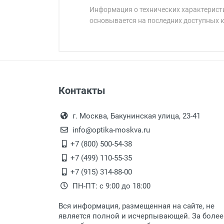
Информация о технических характеристи
основывается на последних доступных 
Минимальная сумма заказа 5 000 
Минимальная сумма заказа 5 000 
Оплата наличными.
Самовывоз
Контакты
Выдаем товар в рабочие дни с
Самовывоз.
переулок 17, корпус 1, второй э
Оплата товара пр
После того, как заказ поступ
г. Москва, Бакунинская улица, 23-41
Перечисление средств на расчетн
Для получения товара при себ
info@optika-moskva.ru
Заказ необходимо забрать
+7 (800) 500-54-38
дополнительных расходов за 
Перевод денег на карту Сбербанка
+7 (499) 110-55-35
Доставка по Москве
+7 (915) 314-88-00
ПН-ПТ: с 9:00 до 18:00
Доставляем товар по Москве 
Вся информация, размещенная на сайте, не
Доставка транспортными компани
является полной и исчерпывающей. За более