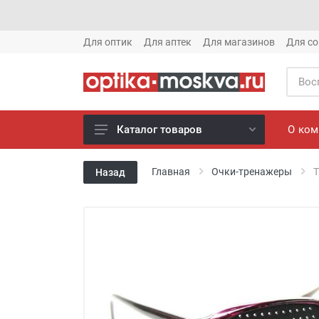
Для оптик
Для аптек
Для магазинов
Для со
О ко
Каталог товаров
Новое готовые очки (1621)
Главная
Очки-тренажеры
Т
Назад
Новое солнце (1613)
Готовые очки (3769)
Солнцезащитные очки (8880)
Компьютерные очки (852)
Оправы (3917)
Известные бренды (212)