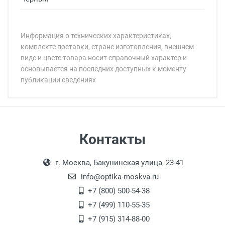
Информация о технических характеристиках,
комплекте поставки, стране изготовления, внешнем
виде и цвете товара носит справочный характер и
основывается на последних доступных к моменту
публикации сведениях
Минимальная сумма заказа 5 000 рублей.
Минимальная сумма заказа 5 000 рублей.
Самовывоз
Контакты
Выдаем товар в рабочие дни с 9:00 до
Оплата наличными.
г. Москва, Бакунинская улица, 23-41
18:00, по субботам с 11:00 до 15:00, в
офисе по адресу: г. Москва,
info@optika-moskva.ru
Переведеновский переулок 17, корпус 1,
+7 (800) 500-54-38
второй этаж, тел. +7 (499) 110-55-35.
+7 (499) 110-55-35
Самовывоз.
После того, как заказ поступает в пункт
Оплата товара производится
+7 (915) 314-88-00
наличными непосредственно на пункте
выдачи, наш менеджер связывается с