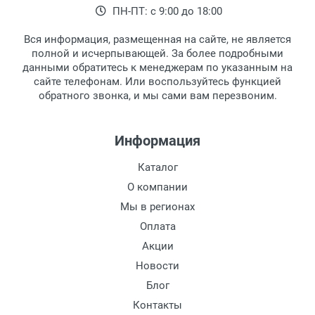
ПН-ПТ: с 9:00 до 18:00
выдачи товара.
клиентом и оповещает о поступлении
товара.
Вся информация, размещенная на сайте, не является
Перечисление средств на расчетный счет.
Для получения товара при себе
полной и исчерпывающей. За более подробными
обязательно иметь паспорт.
данными обратитесь к менеджерам по указанным на
сайте телефонам. Или воспользуйтесь функцией
Заказ необходимо забрать в течение 3
обратного звонка, и мы сами вам перезвоним.
рабочих дней с момента поступления на
пункт выдачи, чтобы избежать
дополнительных расходов за хранение
Информация
товара.
Перевод денег на карту Сбербанка.
Каталог
Доставка по Москве
О компании
Доставляем товар по Москве компанией
Мы в регионах
Сдэк до ближайшего к вам пункта
Оплата
выдачи.
Акции
Новости
Доставка транспортными компаниями по
России
Блог
Контакты
Данный способ доставки осуществляется