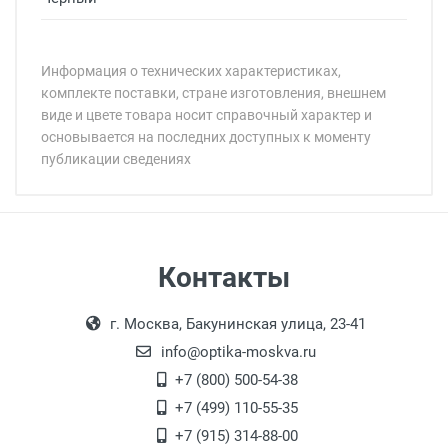
Информация о технических характеристиках,
комплекте поставки, стране изготовления, внешнем
виде и цвете товара носит справочный характер и
основывается на последних доступных к моменту
публикации сведениях
Минимальная сумма заказа 5 000 рублей.
Минимальная сумма заказа 5 000 рублей.
Самовывоз
Контакты
Выдаем товар в рабочие дни с 9:00 до
Оплата наличными.
г. Москва, Бакунинская улица, 23-41
18:00, по субботам с 11:00 до 15:00, в
офисе по адресу: г. Москва,
info@optika-moskva.ru
Переведеновский переулок 17, корпус 1,
+7 (800) 500-54-38
второй этаж, тел. +7 (499) 110-55-35.
+7 (499) 110-55-35
Самовывоз.
После того, как заказ поступает в пункт
Оплата товара производится
+7 (915) 314-88-00
наличными непосредственно на пункте
выдачи, наш менеджер связывается с