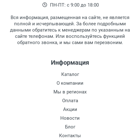
ПН-ПТ: с 9:00 до 18:00
выдачи товара.
клиентом и оповещает о поступлении
товара.
Вся информация, размещенная на сайте, не является
Перечисление средств на расчетный счет.
Для получения товара при себе
полной и исчерпывающей. За более подробными
обязательно иметь паспорт.
данными обратитесь к менеджерам по указанным на
сайте телефонам. Или воспользуйтесь функцией
Заказ необходимо забрать в течение 3
обратного звонка, и мы сами вам перезвоним.
рабочих дней с момента поступления на
пункт выдачи, чтобы избежать
дополнительных расходов за хранение
Информация
товара.
Перевод денег на карту Сбербанка.
Каталог
Доставка по Москве
О компании
Доставляем товар по Москве компанией
Мы в регионах
Сдэк до ближайшего к вам пункта
Оплата
выдачи.
Акции
Новости
Доставка транспортными компаниями по
России
Блог
Контакты
Данный способ доставки осуществляется