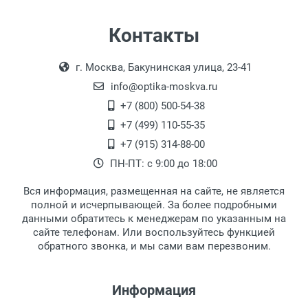
Особые условия:
Цвет модели:
Самовывоз
Контакты
Пол:
Выдаем товар в рабочие дни с 9:00 до
Оплата наличными.
Общая ширина:
г. Москва, Бакунинская улица, 23-41
18:00, по субботам с 11:00 до 15:00, в
Длина дужки:
офисе по адресу: г. Москва,
info@optika-moskva.ru
Ширина линзы:
Переведеновский переулок 17, корпус 1,
+7 (800) 500-54-38
Высота линзы:
второй этаж, тел. +7 (499) 110-55-35.
+7 (499) 110-55-35
Ширина мостика:
Самовывоз.
После того, как заказ поступает в пункт
Оплата товара производится
+7 (915) 314-88-00
Тип линзы:
наличными непосредственно на пункте
выдачи, наш менеджер связывается с
ПН-ПТ: с 9:00 до 18:00
Степень защиты:
выдачи товара.
клиентом и оповещает о поступлении
товара.
Тип оправы:
Вся информация, размещенная на сайте, не является
Перечисление средств на расчетный счет.
Для получения товара при себе
Материал линзы:
полной и исчерпывающей. За более подробными
обязательно иметь паспорт.
данными обратитесь к менеджерам по указанным на
Материал оправы:
сайте телефонам. Или воспользуйтесь функцией
Заказ необходимо забрать в течение 3
Материал дужки:
обратного звонка, и мы сами вам перезвоним.
рабочих дней с момента поступления на
Цвет линзы:
пункт выдачи, чтобы избежать
Цвет оправы:
дополнительных расходов за хранение
Информация
Цвет дужки:
товара.
Перевод денег на карту Сбербанка.