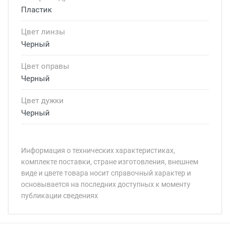
Пластик
Цвет линзы
Черный
Цвет оправы
Черный
Цвет дужки
Черный
Информация о технических характеристиках,
комплекте поставки, стране изготовления, внешнем
виде и цвете товара носит справочный характер и
основывается на последних доступных к моменту
публикации сведениях
Минимальная сумма заказа 5 000 рублей.
Минимальная сумма заказа 5 000 рублей.
Бренд:
Страна: