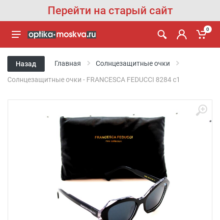
Перейти на старый сайт
0
Главная
Солнцезащитные очки
Назад
Солнцезащитные очки - FRANCESCA FEDUCCI 8284 c1