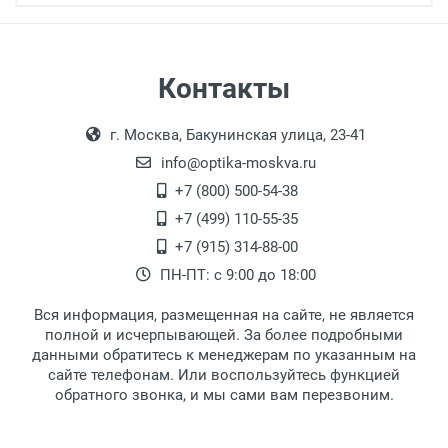
Страна:
Особые условия:
Цвет модели:
Самовывоз
Контакты
Пол:
Выдаем товар в рабочие дни с 9:00 до
Оплата наличными.
РЦ:
г. Москва, Бакунинская улица, 23-41
18:00, по субботам с 11:00 до 15:00, в
Общая ширина:
офисе по адресу: г. Москва,
info@optika-moskva.ru
Длина дужки:
Переведеновский переулок 17, корпус 1,
+7 (800) 500-54-38
Ширина линзы:
второй этаж, тел. +7 (499) 110-55-35.
+7 (499) 110-55-35
Высота линзы:
Самовывоз.
После того, как заказ поступает в пункт
Оплата товара производится
+7 (915) 314-88-00
Ширина мостика:
наличными непосредственно на пункте
выдачи, наш менеджер связывается с
ПН-ПТ: с 9:00 до 18:00
Тип линзы:
выдачи товара.
клиентом и оповещает о поступлении
товара.
Степень защиты:
Вся информация, размещенная на сайте, не является
Перечисление средств на расчетный счет.
Для получения товара при себе
Тип оправы:
полной и исчерпывающей. За более подробными
обязательно иметь паспорт.
данными обратитесь к менеджерам по указанным на
Материал линзы:
сайте телефонам. Или воспользуйтесь функцией
Заказ необходимо забрать в течение 3
Материал оправы:
обратного звонка, и мы сами вам перезвоним.
рабочих дней с момента поступления на
Материал дужки:
пункт выдачи, чтобы избежать
Цвет линзы: