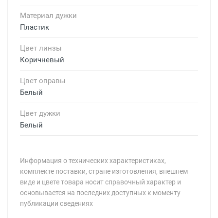
Материал дужки
Пластик
Цвет линзы
Коричневый
Цвет оправы
Белый
Цвет дужки
Белый
Информация о технических характеристиках,
комплекте поставки, стране изготовления, внешнем
виде и цвете товара носит справочный характер и
основывается на последних доступных к моменту
публикации сведениях
Минимальная сумма заказа 5 000 рублей.
Минимальная сумма заказа 5 000 рублей.
Бренд: