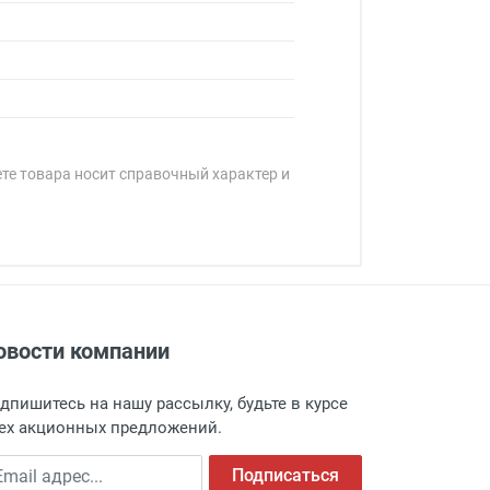
ете товара носит справочный характер и
овости компании
адресу: г. Москва, Переведеновский
 товара.
дпишитесь на нашу рассылку, будьте в курсе
 и оповещает о поступлении товара.
ех акционных предложений.
а пункт выдачи, чтобы избежать
ail адрес
Подписаться