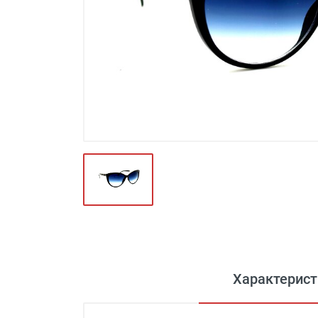
Футляры и мешки (1412)
Красота и здоровье (353)
Атрибуты для оптики (59)
Аксессуары (239)
Распродажа (950)
Характерист