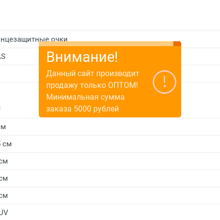
нцезащитные очки
Внимание!
AS
Данный сайт производит
продажу только ОПТОМ!
Минимальная сумма
и
заказа 5000 рублей
см
5 см
 см
 см
 см
UV