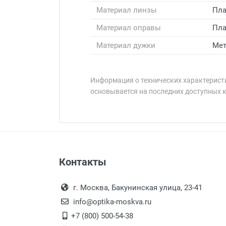
Материал линзы
Пла
Материал оправы
Пла
Материал дужки
Мет
Информация о технических характеристи
основывается на последних доступных 
Минимальная сумма заказа 5 000 
Минимальная сумма заказа 5 000 
Оплата наличными.
Самовывоз
Контакты
Выдаем товар в рабочие дни с
Самовывоз.
переулок 17, корпус 1, второй э
Оплата товара пр
После того, как заказ поступ
г. Москва, Бакунинская улица, 23-41
Перечисление средств на расчетн
Для получения товара при себ
info@optika-moskva.ru
Заказ необходимо забрать
+7 (800) 500-54-38
дополнительных расходов за 