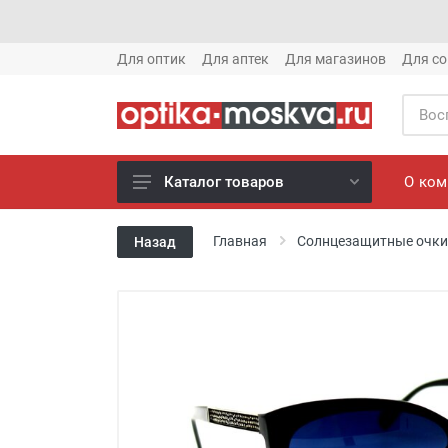
Для оптик
Для аптек
Для магазинов
Для со
О ко
Каталог товаров
Новое готовые очки (1621)
Главная
Солнцезащитные очки
Назад
Новое солнце (1613)
Готовые очки (3769)
Солнцезащитные очки (8880)
Компьютерные очки (852)
Оправы (3917)
Известные бренды (212)