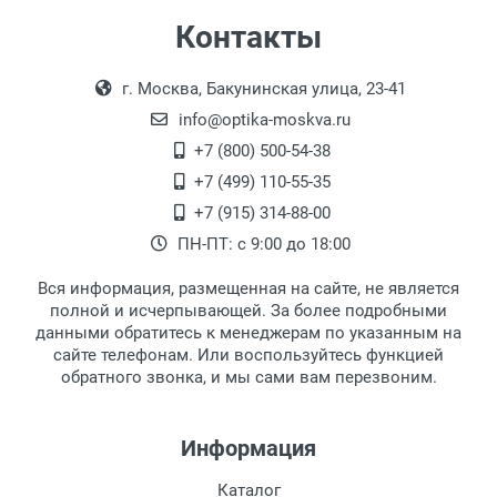
Самовывоз
Контакты
Выдаем товар в рабочие дни с 9:00 до
Оплата наличными.
г. Москва, Бакунинская улица, 23-41
18:00, по субботам с 11:00 до 15:00, в
офисе по адресу: г. Москва,
info@optika-moskva.ru
Переведеновский переулок 17, корпус 1,
+7 (800) 500-54-38
второй этаж, тел. +7 (499) 110-55-35.
+7 (499) 110-55-35
Самовывоз.
После того, как заказ поступает в пункт
Оплата товара производится
+7 (915) 314-88-00
наличными непосредственно на пункте
выдачи, наш менеджер связывается с
ПН-ПТ: с 9:00 до 18:00
выдачи товара.
клиентом и оповещает о поступлении
товара.
Вся информация, размещенная на сайте, не является
Перечисление средств на расчетный счет.
Для получения товара при себе
полной и исчерпывающей. За более подробными
обязательно иметь паспорт.
данными обратитесь к менеджерам по указанным на
сайте телефонам. Или воспользуйтесь функцией
Заказ необходимо забрать в течение 3
обратного звонка, и мы сами вам перезвоним.
рабочих дней с момента поступления на
пункт выдачи, чтобы избежать
дополнительных расходов за хранение
Информация
товара.
Перевод денег на карту Сбербанка.
Каталог