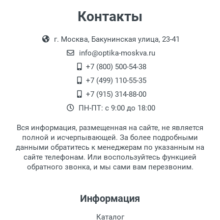
Самовывоз
Контакты
Выдаем товар в рабочие дни с 9:00 до
Оплата наличными.
г. Москва, Бакунинская улица, 23-41
18:00, по субботам с 11:00 до 15:00, в
офисе по адресу: г. Москва,
info@optika-moskva.ru
Переведеновский переулок 17, корпус 1,
+7 (800) 500-54-38
второй этаж, тел. +7 (499) 110-55-35.
+7 (499) 110-55-35
Самовывоз.
После того, как заказ поступает в пункт
Оплата товара производится
+7 (915) 314-88-00
наличными непосредственно на пункте
выдачи, наш менеджер связывается с
ПН-ПТ: с 9:00 до 18:00
выдачи товара.
клиентом и оповещает о поступлении
товара.
Вся информация, размещенная на сайте, не является
Перечисление средств на расчетный счет.
Для получения товара при себе
полной и исчерпывающей. За более подробными
обязательно иметь паспорт.
данными обратитесь к менеджерам по указанным на
сайте телефонам. Или воспользуйтесь функцией
Заказ необходимо забрать в течение 3
обратного звонка, и мы сами вам перезвоним.
рабочих дней с момента поступления на
пункт выдачи, чтобы избежать
дополнительных расходов за хранение
Информация
товара.
Перевод денег на карту Сбербанка.
Каталог