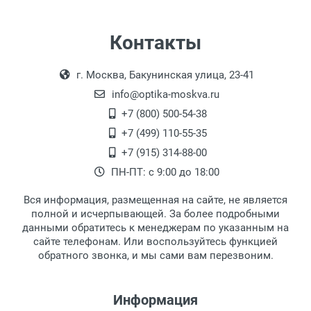
Самовывоз
Контакты
Выдаем товар в рабочие дни с 9:00 до
Оплата наличными.
г. Москва, Бакунинская улица, 23-41
18:00, по субботам с 11:00 до 15:00, в
офисе по адресу: г. Москва,
info@optika-moskva.ru
Переведеновский переулок 17, корпус 1,
+7 (800) 500-54-38
второй этаж, тел. +7 (499) 110-55-35.
+7 (499) 110-55-35
Самовывоз.
После того, как заказ поступает в пункт
Оплата товара производится
+7 (915) 314-88-00
наличными непосредственно на пункте
выдачи, наш менеджер связывается с
ПН-ПТ: с 9:00 до 18:00
выдачи товара.
клиентом и оповещает о поступлении
товара.
Вся информация, размещенная на сайте, не является
Перечисление средств на расчетный счет.
Для получения товара при себе
полной и исчерпывающей. За более подробными
обязательно иметь паспорт.
данными обратитесь к менеджерам по указанным на
сайте телефонам. Или воспользуйтесь функцией
Заказ необходимо забрать в течение 3
обратного звонка, и мы сами вам перезвоним.
рабочих дней с момента поступления на
пункт выдачи, чтобы избежать
дополнительных расходов за хранение
Информация
товара.