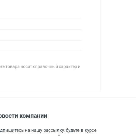
ете товара носит справочный характер и
овости компании
адресу: г. Москва, Переведеновский
 товара.
дпишитесь на нашу рассылку, будьте в курсе
 и оповещает о поступлении товара.