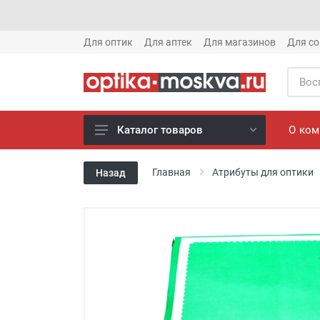
Для оптик
Для аптек
Для магазинов
Для со
О ко
Каталог товаров
Новое готовые очки (1621)
Главная
Атрибуты для оптики
Назад
Новое солнце (1613)
Готовые очки (3769)
Солнцезащитные очки (8880)
Компьютерные очки (852)
Оправы (3917)
Известные бренды (212)