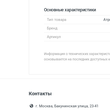
Основные характеристики
Тип товара
Атр
Бренд
Артикул
Информация о технических характеристи
основывается на последних доступных 
Минимальная сумма заказа 5 000 
Минимальная сумма заказа 5 000 
Оплата наличными.
Самовывоз
Контакты
Выдаем товар в рабочие дни с
Самовывоз.
переулок 17, корпус 1, второй э
Оплата товара пр
После того, как заказ поступ
г. Москва, Бакунинская улица, 23-41
Перечисление средств на расчетн