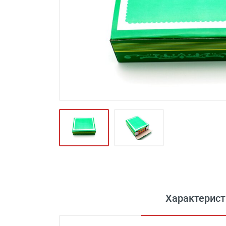
Футляры и мешки (1412)
Красота и здоровье (353)
Атрибуты для оптики (59)
Аксессуары (239)
Распродажа (950)
Характерист