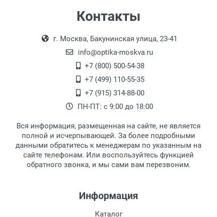
Самовывоз
Контакты
Выдаем товар в рабочие дни с 9:00 до
Оплата наличными.
г. Москва, Бакунинская улица, 23-41
18:00, по субботам с 11:00 до 15:00, в
офисе по адресу: г. Москва,
info@optika-moskva.ru
Переведеновский переулок 17, корпус 1,
+7 (800) 500-54-38
второй этаж, тел. +7 (499) 110-55-35.
+7 (499) 110-55-35
Самовывоз.
После того, как заказ поступает в пункт
Оплата товара производится
+7 (915) 314-88-00
наличными непосредственно на пункте
выдачи, наш менеджер связывается с
ПН-ПТ: с 9:00 до 18:00
выдачи товара.
клиентом и оповещает о поступлении
товара.
Вся информация, размещенная на сайте, не является
Перечисление средств на расчетный счет.
Для получения товара при себе
полной и исчерпывающей. За более подробными
обязательно иметь паспорт.
данными обратитесь к менеджерам по указанным на
сайте телефонам. Или воспользуйтесь функцией
Заказ необходимо забрать в течение 3
обратного звонка, и мы сами вам перезвоним.
рабочих дней с момента поступления на
пункт выдачи, чтобы избежать
дополнительных расходов за хранение
Информация
товара.
Перевод денег на карту Сбербанка.
Каталог