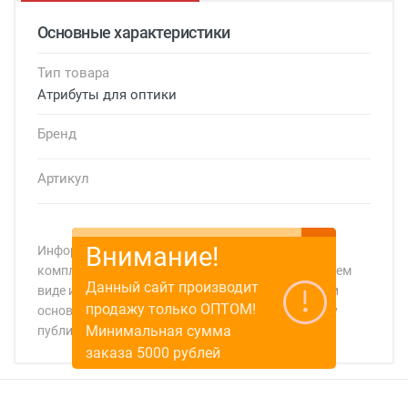
Основные характеристики
Тип товара
Атрибуты для оптики
Бренд
Артикул
Внимание!
Информация о технических характеристиках,
комплекте поставки, стране изготовления, внешнем
Данный сайт производит
виде и цвете товара носит справочный характер и
продажу только ОПТОМ!
основывается на последних доступных к моменту
Минимальная сумма
публикации сведениях
Минимальная сумма заказа 5 000 рублей.
Минимальная сумма заказа 5 000 рублей.
заказа 5000 рублей