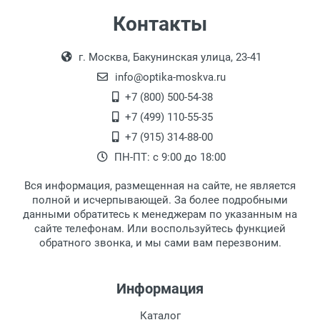
Самовывоз
Контакты
Выдаем товар в рабочие дни с 9:00 до
Оплата наличными.
г. Москва, Бакунинская улица, 23-41
18:00, по субботам с 11:00 до 15:00, в
офисе по адресу: г. Москва,
info@optika-moskva.ru
Переведеновский переулок 17, корпус 1,
+7 (800) 500-54-38
второй этаж, тел. +7 (499) 110-55-35.
+7 (499) 110-55-35
Самовывоз.
После того, как заказ поступает в пункт
Оплата товара производится
+7 (915) 314-88-00
наличными непосредственно на пункте
выдачи, наш менеджер связывается с
ПН-ПТ: с 9:00 до 18:00
выдачи товара.
клиентом и оповещает о поступлении
товара.
Вся информация, размещенная на сайте, не является
Перечисление средств на расчетный счет.
Для получения товара при себе
полной и исчерпывающей. За более подробными
обязательно иметь паспорт.
данными обратитесь к менеджерам по указанным на
сайте телефонам. Или воспользуйтесь функцией
Заказ необходимо забрать в течение 3
обратного звонка, и мы сами вам перезвоним.
рабочих дней с момента поступления на
пункт выдачи, чтобы избежать
дополнительных расходов за хранение
Информация
товара.
Перевод денег на карту Сбербанка.
Каталог