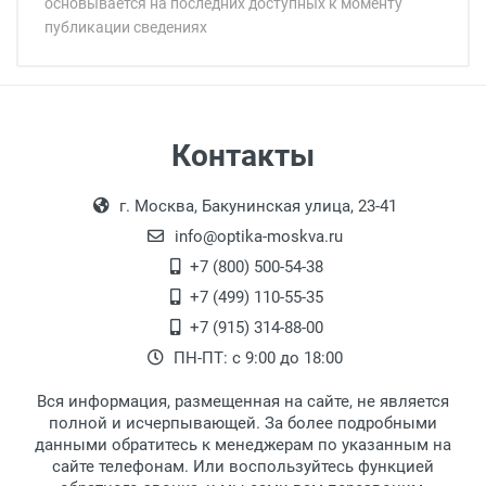
основывается на последних доступных к моменту
публикации сведениях
Минимальная сумма заказа 5 000 рублей.
Минимальная сумма заказа 5 000 рублей.
Самовывоз
Контакты
Выдаем товар в рабочие дни с 9:00 до
Оплата наличными.
г. Москва, Бакунинская улица, 23-41
18:00, по субботам с 11:00 до 15:00, в
офисе по адресу: г. Москва,
info@optika-moskva.ru
Переведеновский переулок 17, корпус 1,
+7 (800) 500-54-38
второй этаж, тел. +7 (499) 110-55-35.
+7 (499) 110-55-35
Самовывоз.
После того, как заказ поступает в пункт
Оплата товара производится
+7 (915) 314-88-00
наличными непосредственно на пункте
выдачи, наш менеджер связывается с
ПН-ПТ: с 9:00 до 18:00
выдачи товара.
клиентом и оповещает о поступлении
товара.
Вся информация, размещенная на сайте, не является
Перечисление средств на расчетный счет.
Для получения товара при себе
полной и исчерпывающей. За более подробными
обязательно иметь паспорт.
данными обратитесь к менеджерам по указанным на
сайте телефонам. Или воспользуйтесь функцией
Заказ необходимо забрать в течение 3