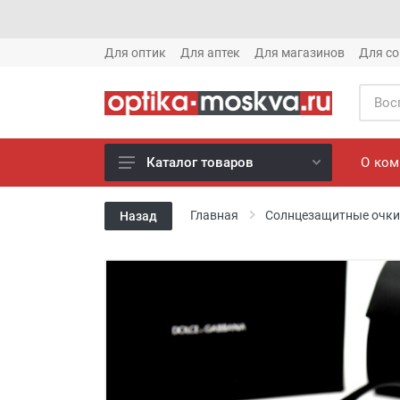
Для оптик
Для аптек
Для магазинов
Для со
О ко
Каталог товаров
Новое готовые очки (1621)
Главная
Солнцезащитные очки
Назад
Новое солнце (1613)
Готовые очки (3769)
Солнцезащитные очки (8880)
Компьютерные очки (852)
Оправы (3917)
Известные бренды (212)