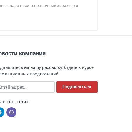
ете товара носит справочный характер и
овости компании
адресу: г. Москва, Переведеновский
 товара.
дпишитесь на нашу рассылку, будьте в курсе
 и оповещает о поступлении товара.
ех акционных предложений.
а пункт выдачи, чтобы избежать
ail адрес
Подписаться
 в соц. сетях: