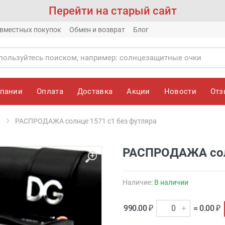
Перейти на старый сайт
вместных покупок
Обмен и возврат
Блог
мпании
Оплата
Доставка
Акции
Новости
От
РАСПРОДАЖА солнце 1571 c1 без футляра
РАСПРОДАЖА солн
Наличие:
В наличии
990.00 ₽
= 0.00 ₽