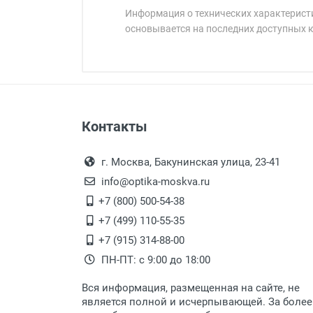
Информация о технических характеристи
основывается на последних доступных 
Минимальная сумма заказа 5 000 
Минимальная сумма заказа 5 000 
Оплата наличными.
Самовывоз
Контакты
Выдаем товар в рабочие дни с
Самовывоз.
переулок 17, корпус 1, второй э
Оплата товара пр
После того, как заказ поступ
г. Москва, Бакунинская улица, 23-41
Перечисление средств на расчетн
Для получения товара при себ
info@optika-moskva.ru
Заказ необходимо забрать
+7 (800) 500-54-38
дополнительных расходов за 
Перевод денег на карту Сбербанка
+7 (499) 110-55-35
Доставка по Москве
+7 (915) 314-88-00
ПН-ПТ: с 9:00 до 18:00
Доставляем товар по Москве 
Вся информация, размещенная на сайте, не
Доставка транспортными компани
является полной и исчерпывающей. За более