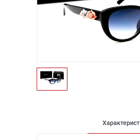
Футляры и мешки (1412)
Красота и здоровье (353)
Атрибуты для оптики (59)
Аксессуары (239)
Распродажа (950)
Характерист