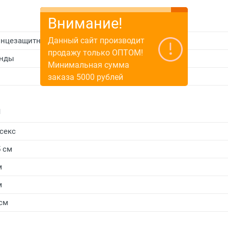
Внимание!
Данный сайт производит
нцезащитные очки
продажу только ОПТОМ!
енды
Минимальная сумма
заказа 5000 рублей
и
секс
5 см
м
м
 см