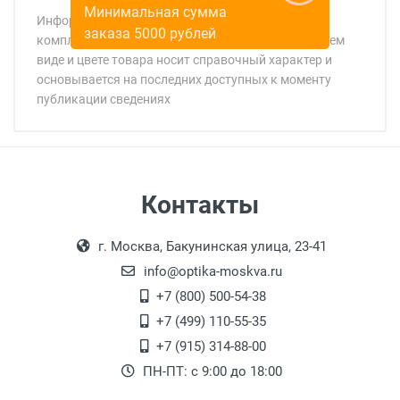
Минимальная сумма
Информация о технических характеристиках,
заказа 5000 рублей
комплекте поставки, стране изготовления, внешнем
виде и цвете товара носит справочный характер и
основывается на последних доступных к моменту
публикации сведениях
Минимальная сумма заказа 5 000 рублей.
Минимальная сумма заказа 5 000 рублей.
Самовывоз
Контакты
Выдаем товар в рабочие дни с 9:00 до
Оплата наличными.
г. Москва, Бакунинская улица, 23-41
18:00, по субботам с 11:00 до 15:00, в
офисе по адресу: г. Москва,
info@optika-moskva.ru
Переведеновский переулок 17, корпус 1,
+7 (800) 500-54-38
второй этаж, тел. +7 (499) 110-55-35.
+7 (499) 110-55-35
Самовывоз.
После того, как заказ поступает в пункт
Оплата товара производится
+7 (915) 314-88-00
наличными непосредственно на пункте
выдачи, наш менеджер связывается с
ПН-ПТ: с 9:00 до 18:00
выдачи товара.
клиентом и оповещает о поступлении
товара.