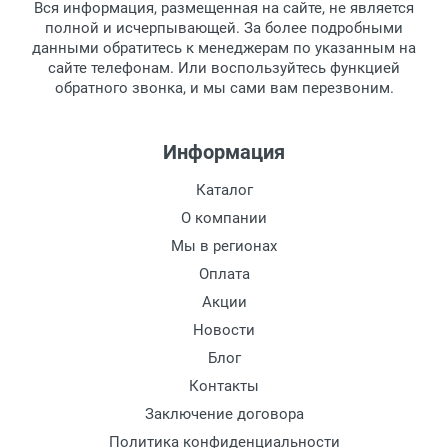
Вся информация, размещенная на сайте, не является
Перечисление средств на расчетный счет.
Для получения товара при себе
полной и исчерпывающей. За более подробными
обязательно иметь паспорт.
данными обратитесь к менеджерам по указанным на
сайте телефонам. Или воспользуйтесь функцией
Заказ необходимо забрать в течение 3
обратного звонка, и мы сами вам перезвоним.
рабочих дней с момента поступления на
пункт выдачи, чтобы избежать
дополнительных расходов за хранение
Информация
товара.
Перевод денег на карту Сбербанка.
Каталог
Доставка по Москве
О компании
Доставляем товар по Москве компанией
Мы в регионах
Сдэк до ближайшего к вам пункта
Оплата
выдачи.
Акции
Новости
Доставка транспортными компаниями по
России
Блог
Контакты
Данный способ доставки осуществляется
Заключение договора
преимущественно по России.
Политика конфиденциальности
Мы сотрудничаем с различными