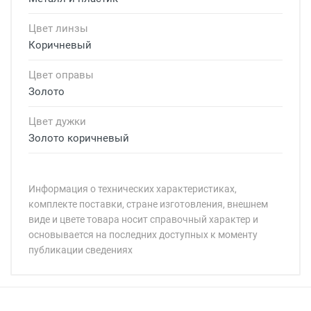
Цвет линзы
Коричневый
Цвет оправы
Золото
Цвет дужки
Золото коричневый
Информация о технических характеристиках,
комплекте поставки, стране изготовления, внешнем
виде и цвете товара носит справочный характер и
основывается на последних доступных к моменту
публикации сведениях
Минимальная сумма заказа 5 000 рублей.
Минимальная сумма заказа 5 000 рублей.