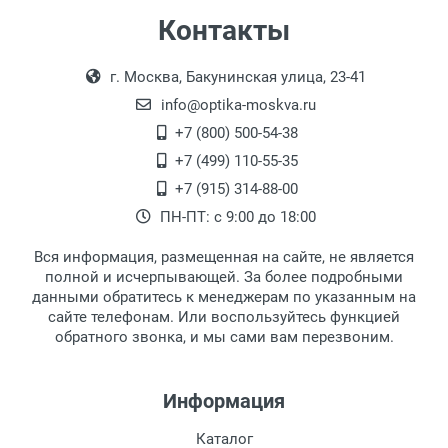
Самовывоз
Контакты
Выдаем товар в рабочие дни с 9:00 до
Оплата наличными.
г. Москва, Бакунинская улица, 23-41
18:00, по субботам с 11:00 до 15:00, в
офисе по адресу: г. Москва,
info@optika-moskva.ru
Переведеновский переулок 17, корпус 1,
+7 (800) 500-54-38
второй этаж, тел. +7 (499) 110-55-35.
+7 (499) 110-55-35
Самовывоз.
После того, как заказ поступает в пункт
Оплата товара производится
+7 (915) 314-88-00
наличными непосредственно на пункте
выдачи, наш менеджер связывается с
ПН-ПТ: с 9:00 до 18:00
выдачи товара.
клиентом и оповещает о поступлении
товара.
Вся информация, размещенная на сайте, не является
Перечисление средств на расчетный счет.
Для получения товара при себе
полной и исчерпывающей. За более подробными
обязательно иметь паспорт.
данными обратитесь к менеджерам по указанным на
сайте телефонам. Или воспользуйтесь функцией
Заказ необходимо забрать в течение 3
обратного звонка, и мы сами вам перезвоним.
рабочих дней с момента поступления на
пункт выдачи, чтобы избежать
дополнительных расходов за хранение
Информация
товара.
Перевод денег на карту Сбербанка.
Каталог