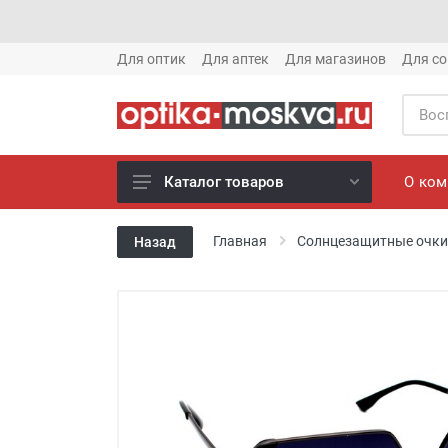
Для оптик
Для аптек
Для магазинов
Для со
О ко
Каталог товаров
Новое готовые очки (1621)
Главная
Солнцезащитные очки
Назад
Новое солнце (1613)
Готовые очки (3769)
Солнцезащитные очки (8880)
Компьютерные очки (852)
Оправы (3917)
Известные бренды (212)