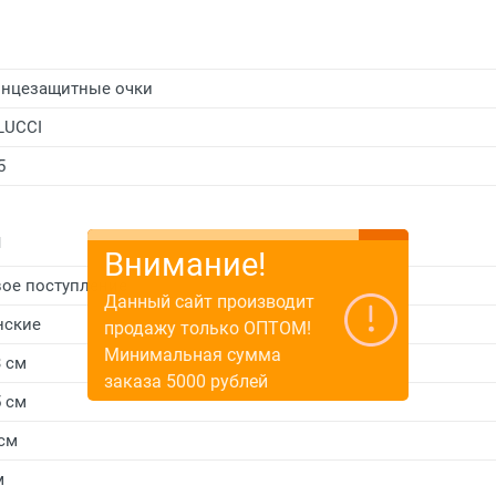
нцезащитные очки
LUCCI
5
и
Внимание!
ое поступление
Данный сайт производит
нские
продажу только ОПТОМ!
Минимальная сумма
3 см
заказа 5000 рублей
5 см
 см
м