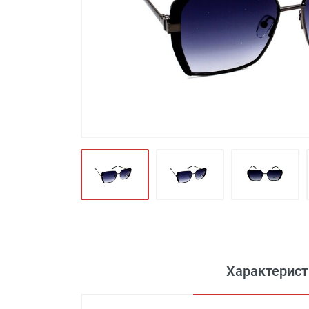
Футляры и мешки (1412)
Красота и здоровье (353)
Атрибуты для оптики (59)
Аксессуары (239)
Распродажа (950)
Характерист