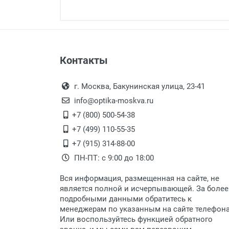
Минимальная сумма заказа 5 000 
Минимальная сумма заказа 5 000 
Оплата наличными.
Самовывоз
Контакты
Выдаем товар в рабочие дни с
Самовывоз.
переулок 17, корпус 1, второй э
Оплата товара пр
После того, как заказ поступ
г. Москва, Бакунинская улица, 23-41
Перечисление средств на расчетн
Для получения товара при себ
info@optika-moskva.ru
Заказ необходимо забрать
+7 (800) 500-54-38
дополнительных расходов за 
Перевод денег на карту Сбербанка
+7 (499) 110-55-35
Доставка по Москве
+7 (915) 314-88-00
ПН-ПТ: с 9:00 до 18:00
Доставляем товар по Москве 
Вся информация, размещенная на сайте, не
Доставка транспортными компани
является полной и исчерпывающей. За более
подробными данными обратитесь к
Данный способ доставки осущ
менеджерам по указанным на сайте телефон
Мы сотрудничаем с различны
Или воспользуйтесь функцией обратного