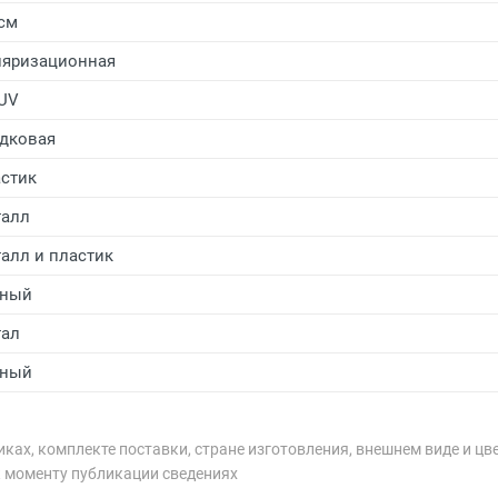
 см
яризационная
UV
дковая
стик
алл
алл и пластик
рный
ал
рный
ках, комплекте поставки, стране изготовления, внешнем виде и цв
к моменту публикации сведениях