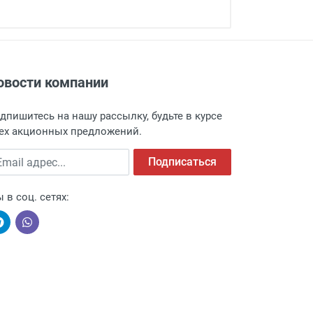
овости компании
адресу: г. Москва, Переведеновский
 товара.
дпишитесь на нашу рассылку, будьте в курсе
 и оповещает о поступлении товара.
ех акционных предложений.
а пункт выдачи, чтобы избежать
ail адрес
Подписаться
 в соц. сетях:
ыми компаниями, поэтому легко и