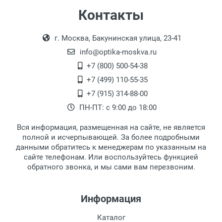
Самовывоз
Контакты
Выдаем товар в рабочие дни с 9:00 до
Оплата наличными.
г. Москва, Бакунинская улица, 23-41
18:00, по субботам с 11:00 до 15:00, в
офисе по адресу: г. Москва,
info@optika-moskva.ru
Переведеновский переулок 17, корпус 1,
+7 (800) 500-54-38
второй этаж, тел. +7 (499) 110-55-35.
+7 (499) 110-55-35
Самовывоз.
После того, как заказ поступает в пункт
Оплата товара производится
+7 (915) 314-88-00
наличными непосредственно на пункте
выдачи, наш менеджер связывается с
ПН-ПТ: с 9:00 до 18:00
выдачи товара.
клиентом и оповещает о поступлении
товара.
Вся информация, размещенная на сайте, не является
Перечисление средств на расчетный счет.
Для получения товара при себе
полной и исчерпывающей. За более подробными
обязательно иметь паспорт.
данными обратитесь к менеджерам по указанным на
сайте телефонам. Или воспользуйтесь функцией
Заказ необходимо забрать в течение 3
обратного звонка, и мы сами вам перезвоним.
рабочих дней с момента поступления на
пункт выдачи, чтобы избежать
дополнительных расходов за хранение
Информация
товара.
Перевод денег на карту Сбербанка.
Каталог