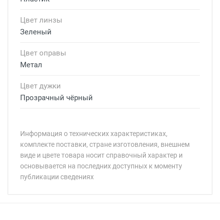
Цвет линзы
Зеленый
Цвет оправы
Метал
Цвет дужки
Прозрачный чёрный
Информация о технических характеристиках,
комплекте поставки, стране изготовления, внешнем
виде и цвете товара носит справочный характер и
основывается на последних доступных к моменту
публикации сведениях
Минимальная сумма заказа 5 000 рублей.
Минимальная сумма заказа 5 000 рублей.