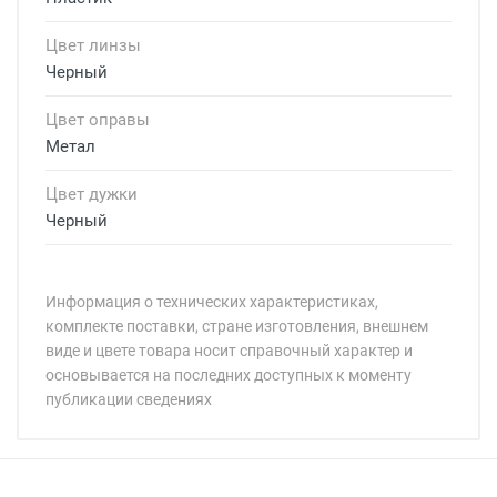
Цвет линзы
Черный
Цвет оправы
Метал
Цвет дужки
Черный
Информация о технических характеристиках,
комплекте поставки, стране изготовления, внешнем
виде и цвете товара носит справочный характер и
основывается на последних доступных к моменту
публикации сведениях
Минимальная сумма заказа 5 000 рублей.
Минимальная сумма заказа 5 000 рублей.