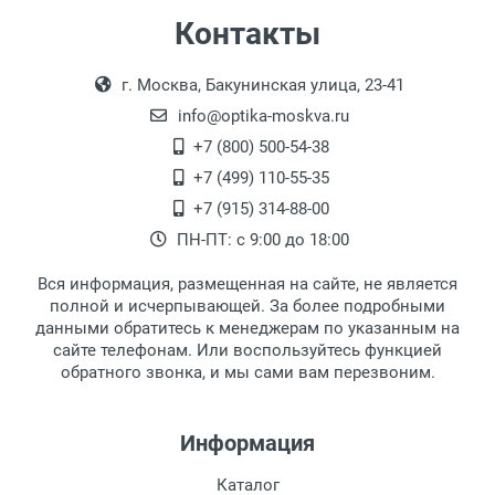
Самовывоз
Контакты
Выдаем товар в рабочие дни с 9:00 до
Оплата наличными.
г. Москва, Бакунинская улица, 23-41
18:00, по субботам с 11:00 до 15:00, в
офисе по адресу: г. Москва,
info@optika-moskva.ru
Переведеновский переулок 17, корпус 1,
+7 (800) 500-54-38
второй этаж, тел. +7 (499) 110-55-35.
+7 (499) 110-55-35
Самовывоз.
После того, как заказ поступает в пункт
Оплата товара производится
+7 (915) 314-88-00
наличными непосредственно на пункте
выдачи, наш менеджер связывается с
ПН-ПТ: с 9:00 до 18:00
выдачи товара.
клиентом и оповещает о поступлении
товара.
Вся информация, размещенная на сайте, не является
Перечисление средств на расчетный счет.
Для получения товара при себе
полной и исчерпывающей. За более подробными
обязательно иметь паспорт.
данными обратитесь к менеджерам по указанным на
сайте телефонам. Или воспользуйтесь функцией
Заказ необходимо забрать в течение 3
обратного звонка, и мы сами вам перезвоним.
рабочих дней с момента поступления на
пункт выдачи, чтобы избежать
дополнительных расходов за хранение
Информация
товара.
Перевод денег на карту Сбербанка.
Каталог