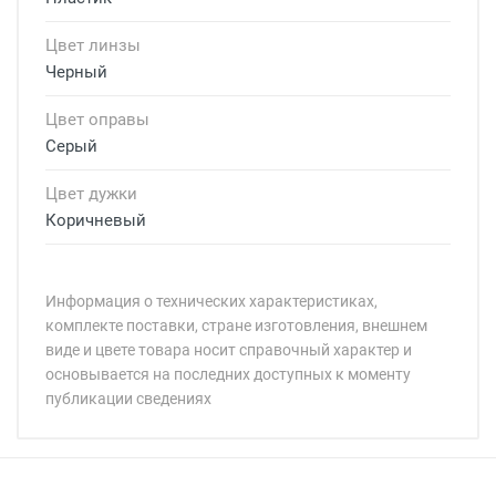
Цвет линзы
Черный
Цвет оправы
Серый
Цвет дужки
Коричневый
Информация о технических характеристиках,
комплекте поставки, стране изготовления, внешнем
виде и цвете товара носит справочный характер и
основывается на последних доступных к моменту
публикации сведениях
Минимальная сумма заказа 5 000 рублей.
Минимальная сумма заказа 5 000 рублей.