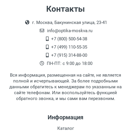
Самовывоз
Контакты
Выдаем товар в рабочие дни с 9:00 до
Оплата наличными.
г. Москва, Бакунинская улица, 23-41
18:00, по субботам с 11:00 до 15:00, в
офисе по адресу: г. Москва,
info@optika-moskva.ru
Переведеновский переулок 17, корпус 1,
+7 (800) 500-54-38
второй этаж, тел. +7 (499) 110-55-35.
+7 (499) 110-55-35
Самовывоз.
После того, как заказ поступает в пункт
Оплата товара производится
+7 (915) 314-88-00
наличными непосредственно на пункте
выдачи, наш менеджер связывается с
ПН-ПТ: с 9:00 до 18:00
выдачи товара.
клиентом и оповещает о поступлении
товара.
Вся информация, размещенная на сайте, не является
Перечисление средств на расчетный счет.
Для получения товара при себе
полной и исчерпывающей. За более подробными
обязательно иметь паспорт.
данными обратитесь к менеджерам по указанным на
сайте телефонам. Или воспользуйтесь функцией
Заказ необходимо забрать в течение 3
обратного звонка, и мы сами вам перезвоним.
рабочих дней с момента поступления на
пункт выдачи, чтобы избежать
дополнительных расходов за хранение
Информация
товара.
Перевод денег на карту Сбербанка.
Каталог