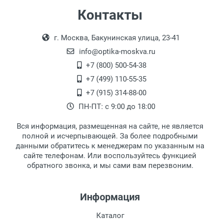
Самовывоз
Контакты
Выдаем товар в рабочие дни с 9:00 до
Оплата наличными.
г. Москва, Бакунинская улица, 23-41
18:00, по субботам с 11:00 до 15:00, в
офисе по адресу: г. Москва,
info@optika-moskva.ru
Переведеновский переулок 17, корпус 1,
+7 (800) 500-54-38
второй этаж, тел. +7 (499) 110-55-35.
+7 (499) 110-55-35
Самовывоз.
После того, как заказ поступает в пункт
Оплата товара производится
+7 (915) 314-88-00
наличными непосредственно на пункте
выдачи, наш менеджер связывается с
ПН-ПТ: с 9:00 до 18:00
выдачи товара.
клиентом и оповещает о поступлении
товара.
Вся информация, размещенная на сайте, не является
Перечисление средств на расчетный счет.
Для получения товара при себе
полной и исчерпывающей. За более подробными
обязательно иметь паспорт.
данными обратитесь к менеджерам по указанным на
сайте телефонам. Или воспользуйтесь функцией
Заказ необходимо забрать в течение 3
обратного звонка, и мы сами вам перезвоним.
рабочих дней с момента поступления на
пункт выдачи, чтобы избежать
дополнительных расходов за хранение
Информация
товара.
Перевод денег на карту Сбербанка.
Каталог