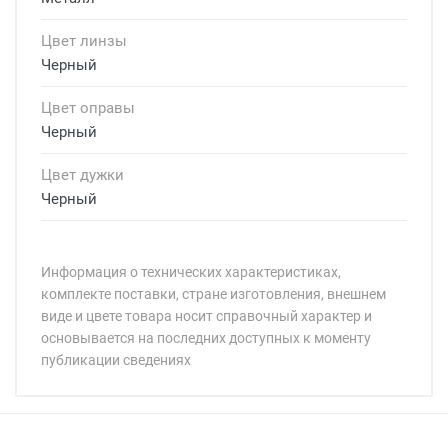
Цвет линзы
Черный
Цвет оправы
Черный
Цвет дужки
Черный
Информация о технических характеристиках,
комплекте поставки, стране изготовления, внешнем
виде и цвете товара носит справочный характер и
основывается на последних доступных к моменту
публикации сведениях
Минимальная сумма заказа 5 000 рублей.
Минимальная сумма заказа 5 000 рублей.