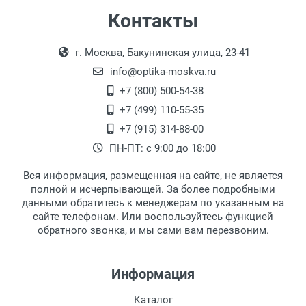
Самовывоз
Контакты
Выдаем товар в рабочие дни с 9:00 до
Оплата наличными.
г. Москва, Бакунинская улица, 23-41
18:00, по субботам с 11:00 до 15:00, в
офисе по адресу: г. Москва,
info@optika-moskva.ru
Переведеновский переулок 17, корпус 1,
+7 (800) 500-54-38
второй этаж, тел. +7 (499) 110-55-35.
+7 (499) 110-55-35
Самовывоз.
После того, как заказ поступает в пункт
Оплата товара производится
+7 (915) 314-88-00
наличными непосредственно на пункте
выдачи, наш менеджер связывается с
ПН-ПТ: с 9:00 до 18:00
выдачи товара.
клиентом и оповещает о поступлении
товара.
Вся информация, размещенная на сайте, не является
Перечисление средств на расчетный счет.
Для получения товара при себе
полной и исчерпывающей. За более подробными
обязательно иметь паспорт.
данными обратитесь к менеджерам по указанным на
сайте телефонам. Или воспользуйтесь функцией
Заказ необходимо забрать в течение 3
обратного звонка, и мы сами вам перезвоним.
рабочих дней с момента поступления на
пункт выдачи, чтобы избежать
дополнительных расходов за хранение
Информация
товара.
Перевод денег на карту Сбербанка.
Каталог