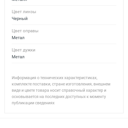
Цвет линзы
Черный
Цвет оправы
Метал
Цвет дужки
Метал
Информация о технических характеристиках,
комплекте поставки, стране изготовления, внешнем
виде и цвете товара носит справочный характер и
основывается на последних доступных к моменту
публикации сведениях
Минимальная сумма заказа 5 000 рублей.
Минимальная сумма заказа 5 000 рублей.