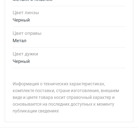
Цвет линзы
Черный
Цвет оправы
Метал
Цвет дужки
Черный
Информация о технических характеристиках,
комплекте поставки, стране изготовления, внешнем
виде и цвете товара носит справочный характер и
основывается на последних доступных к моменту
публикации сведениях
Минимальная сумма заказа 5 000 рублей.
Минимальная сумма заказа 5 000 рублей.