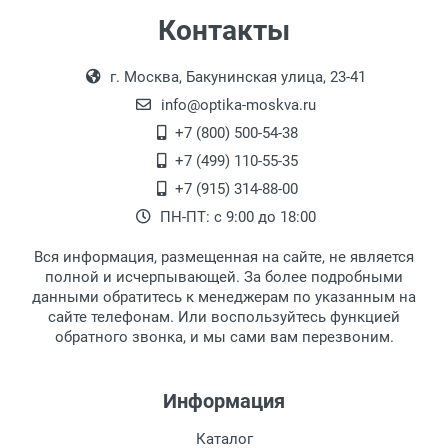
Самовывоз
Контакты
Выдаем товар в рабочие дни с 9:00 до
Оплата наличными.
г. Москва, Бакунинская улица, 23-41
18:00, по субботам с 11:00 до 15:00, в
офисе по адресу: г. Москва,
info@optika-moskva.ru
Переведеновский переулок 17, корпус 1,
+7 (800) 500-54-38
второй этаж, тел. +7 (499) 110-55-35.
+7 (499) 110-55-35
Самовывоз.
После того, как заказ поступает в пункт
Оплата товара производится
+7 (915) 314-88-00
наличными непосредственно на пункте
выдачи, наш менеджер связывается с
ПН-ПТ: с 9:00 до 18:00
выдачи товара.
клиентом и оповещает о поступлении
товара.
Вся информация, размещенная на сайте, не является
Перечисление средств на расчетный счет.
Для получения товара при себе
полной и исчерпывающей. За более подробными
обязательно иметь паспорт.
данными обратитесь к менеджерам по указанным на
сайте телефонам. Или воспользуйтесь функцией
Заказ необходимо забрать в течение 3
обратного звонка, и мы сами вам перезвоним.
рабочих дней с момента поступления на
пункт выдачи, чтобы избежать
дополнительных расходов за хранение
Информация
товара.
Перевод денег на карту Сбербанка.
Каталог