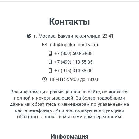
Самовывоз
Контакты
Выдаем товар в рабочие дни с 9:00 до
Оплата наличными.
г. Москва, Бакунинская улица, 23-41
18:00, по субботам с 11:00 до 15:00, в
офисе по адресу: г. Москва,
info@optika-moskva.ru
Переведеновский переулок 17, корпус 1,
+7 (800) 500-54-38
второй этаж, тел. +7 (499) 110-55-35.
+7 (499) 110-55-35
Самовывоз.
После того, как заказ поступает в пункт
Оплата товара производится
+7 (915) 314-88-00
наличными непосредственно на пункте
выдачи, наш менеджер связывается с
ПН-ПТ: с 9:00 до 18:00
выдачи товара.
клиентом и оповещает о поступлении
товара.
Вся информация, размещенная на сайте, не является
Перечисление средств на расчетный счет.
Для получения товара при себе
полной и исчерпывающей. За более подробными
обязательно иметь паспорт.
данными обратитесь к менеджерам по указанным на
сайте телефонам. Или воспользуйтесь функцией
Заказ необходимо забрать в течение 3
обратного звонка, и мы сами вам перезвоним.
рабочих дней с момента поступления на
пункт выдачи, чтобы избежать
дополнительных расходов за хранение
Информация