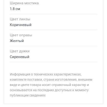
Ширина мостика
1.8 см
Цвет линзы
Коричневый
Цвет оправы
Желтый
Цвет дужки
Сиреневый
Информация о технических характеристиках,
комплекте поставки, стране изготовления, внешнем
виде и цвете товара носит справочный характер и
основывается на последних доступных к моменту
публикации сведениях
Минимальная сумма заказа 5 000 рублей.
Минимальная сумма заказа 5 000 рублей.