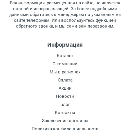
Материал дужки:
Вся информация, размещенная на сайте, не является
Перечисление средств на расчетный счет.
Для получения товара при себе
Цвет оправы:
полной и исчерпывающей. За более подробными
обязательно иметь паспорт.
данными обратитесь к менеджерам по указанным на
Цвет дужки:
сайте телефонам. Или воспользуйтесь функцией
Заказ необходимо забрать в течение 3
обратного звонка, и мы сами вам перезвоним.
рабочих дней с момента поступления на
пункт выдачи, чтобы избежать
дополнительных расходов за хранение
Информация
товара.
Перевод денег на карту Сбербанка.
Каталог
Доставка по Москве
О компании
Доставляем товар по Москве компанией
Мы в регионах
Сдэк до ближайшего к вам пункта
Оплата
выдачи.
Акции
Новости
Доставка транспортными компаниями по
России
Блог
Контакты
Данный способ доставки осуществляется
Заключение договора
преимущественно по России.
Политика конфиденциальности
Мы сотрудничаем с различными