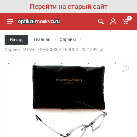
Перейти на старый сайт
0
Главная
Оправы
Назад
Оправа ТИТАН - FRANCESCA FEDUCCI 2021309 с4