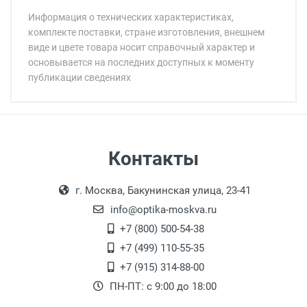
Информация о технических характеристиках,
комплекте поставки, стране изготовления, внешнем
виде и цвете товара носит справочный характер и
основывается на последних доступных к моменту
публикации сведениях
Минимальная сумма заказа 5 000 рублей.
Минимальная сумма заказа 5 000 рублей.
Бренд:
Страна:
Особые условия:
Цвет модели:
Самовывоз
Контакты
Пол:
Выдаем товар в рабочие дни с 9:00 до
Оплата наличными.
Общая ширина:
г. Москва, Бакунинская улица, 23-41
18:00, по субботам с 11:00 до 15:00, в
Длина дужки:
офисе по адресу: г. Москва,
info@optika-moskva.ru
Ширина линзы:
Переведеновский переулок 17, корпус 1,
+7 (800) 500-54-38
Высота линзы:
второй этаж, тел. +7 (499) 110-55-35.
+7 (499) 110-55-35
Ширина мостика:
Самовывоз.
После того, как заказ поступает в пункт
Оплата товара производится
+7 (915) 314-88-00
Тип оправы:
наличными непосредственно на пункте
выдачи, наш менеджер связывается с
ПН-ПТ: с 9:00 до 18:00
Материал оправы:
выдачи товара.
клиентом и оповещает о поступлении
товара.