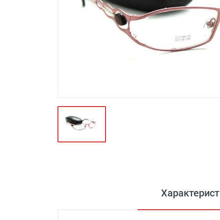
Футляры и мешки (1412)
Красота и здоровье (353)
Атрибуты для оптики (59)
Аксессуары (239)
Распродажа (950)
Характерист