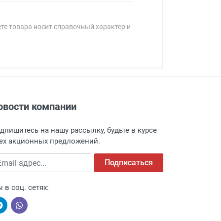
ете товара носит справочный характер и
овости компании
адресу: г. Москва, Переведеновский
 товара.
дпишитесь на нашу рассылку, будьте в курсе
 и оповещает о поступлении товара.
ех акционных предложений.
а пункт выдачи, чтобы избежать
ail адрес
Подписаться
 в соц. сетях: