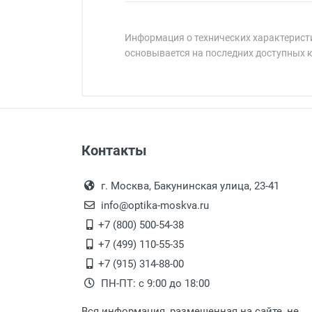
Информация о технических характеристи
основывается на последних доступных 
Минимальная сумма заказа 5 000 
Минимальная сумма заказа 5 000 
Оплата наличными.
Самовывоз
Контакты
Выдаем товар в рабочие дни с
Самовывоз.
переулок 17, корпус 1, второй э
Оплата товара пр
После того, как заказ поступ
г. Москва, Бакунинская улица, 23-41
Перечисление средств на расчетн
Для получения товара при себ
info@optika-moskva.ru
Заказ необходимо забрать
+7 (800) 500-54-38
дополнительных расходов за 
Перевод денег на карту Сбербанка
+7 (499) 110-55-35
Доставка по Москве
+7 (915) 314-88-00
ПН-ПТ: с 9:00 до 18:00
Доставляем товар по Москве 
Вся информация, размещенная на сайте, не