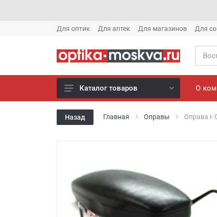
Для оптик
Для аптек
Для магазинов
Для со
О ко
Каталог товаров
Новое готовые очки (1621)
Главная
Оправы
Оправа i- 
Назад
Новое солнце (1613)
Готовые очки (3769)
Солнцезащитные очки (8880)
Компьютерные очки (852)
Оправы (3917)
Известные бренды (212)