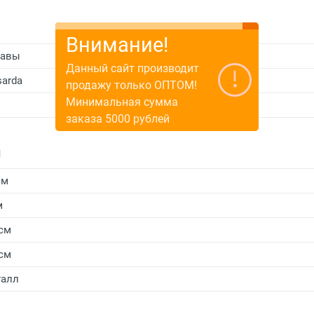
Внимание!
равы
Данный сайт производит
sarda
продажу только ОПТОМ!
Минимальная сумма
заказа 5000 рублей
и
см
м
 см
 см
алл