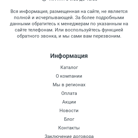
выдачи товара.
клиентом и оповещает о поступлении
товара.
Вся информация, размещенная на сайте, не является
Перечисление средств на расчетный счет.
Для получения товара при себе
полной и исчерпывающей. За более подробными
обязательно иметь паспорт.
данными обратитесь к менеджерам по указанным на
сайте телефонам. Или воспользуйтесь функцией
Заказ необходимо забрать в течение 3
обратного звонка, и мы сами вам перезвоним.
рабочих дней с момента поступления на
пункт выдачи, чтобы избежать
дополнительных расходов за хранение
Информация
товара.
Перевод денег на карту Сбербанка.
Каталог
Доставка по Москве
О компании
Доставляем товар по Москве компанией
Мы в регионах
Сдэк до ближайшего к вам пункта
Оплата
выдачи.
Акции
Новости
Доставка транспортными компаниями по
России
Блог
Контакты
Данный способ доставки осуществляется
Заключение договора