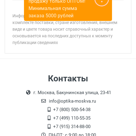
продажу только ОПТОМ!
Минимальная сумма
заказа 5000 рублей
Информация о технических характеристиках,
комплекте поставки, стране изготовления, внешнем
виде и цвете товара носит справочный характер и
основывается на последних доступных к моменту
публикации сведениях
Минимальная сумма заказа 5 000 рублей.
Минимальная сумма заказа 5 000 рублей.
Самовывоз
Контакты
Выдаем товар в рабочие дни с 9:00 до
Оплата наличными.
г. Москва, Бакунинская улица, 23-41
18:00, по субботам с 11:00 до 15:00, в
офисе по адресу: г. Москва,
info@optika-moskva.ru
Переведеновский переулок 17, корпус 1,
+7 (800) 500-54-38
второй этаж, тел. +7 (499) 110-55-35.
+7 (499) 110-55-35
Самовывоз.
После того, как заказ поступает в пункт
Оплата товара производится
+7 (915) 314-88-00
наличными непосредственно на пункте
выдачи, наш менеджер связывается с
ПН-ПТ: с 9:00 до 18:00