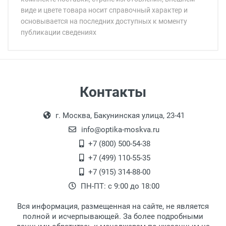
виде и цвете товара носит справочный характер и
основывается на последних доступных к моменту
публикации сведениях
Минимальная сумма заказа 5 000 рублей.
Минимальная сумма заказа 5 000 рублей.
Самовывоз
Контакты
Выдаем товар в рабочие дни с 9:00 до
Оплата наличными.
г. Москва, Бакунинская улица, 23-41
18:00, по субботам с 11:00 до 15:00, в
офисе по адресу: г. Москва,
info@optika-moskva.ru
Переведеновский переулок 17, корпус 1,
+7 (800) 500-54-38
второй этаж, тел. +7 (499) 110-55-35.
+7 (499) 110-55-35
Самовывоз.
После того, как заказ поступает в пункт
Оплата товара производится
+7 (915) 314-88-00
наличными непосредственно на пункте
выдачи, наш менеджер связывается с
ПН-ПТ: с 9:00 до 18:00
выдачи товара.
клиентом и оповещает о поступлении
товара.
Вся информация, размещенная на сайте, не является
Перечисление средств на расчетный счет.
Для получения товара при себе
полной и исчерпывающей. За более подробными
обязательно иметь паспорт.