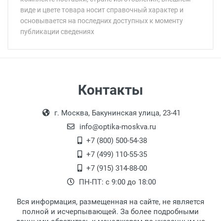
виде и цвете товара носит справочный характер и
основывается на последних доступных к моменту
публикации сведениях
Минимальная сумма заказа 5 000 рублей.
Минимальная сумма заказа 5 000 рублей.
Самовывоз
Контакты
Выдаем товар в рабочие дни с 9:00 до
Оплата наличными.
г. Москва, Бакунинская улица, 23-41
18:00, по субботам с 11:00 до 15:00, в
офисе по адресу: г. Москва,
info@optika-moskva.ru
Переведеновский переулок 17, корпус 1,
+7 (800) 500-54-38
второй этаж, тел. +7 (499) 110-55-35.
+7 (499) 110-55-35
Самовывоз.
После того, как заказ поступает в пункт
Оплата товара производится
+7 (915) 314-88-00
наличными непосредственно на пункте
выдачи, наш менеджер связывается с
ПН-ПТ: с 9:00 до 18:00
выдачи товара.
клиентом и оповещает о поступлении
товара.
Вся информация, размещенная на сайте, не является
Перечисление средств на расчетный счет.
Для получения товара при себе
полной и исчерпывающей. За более подробными
обязательно иметь паспорт.