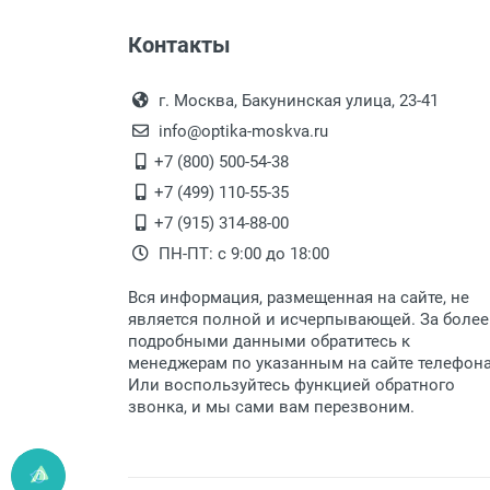
Оплата наличными.
Самовывоз
Контакты
Выдаем товар в рабочие дни с
Самовывоз.
переулок 17, корпус 1, второй э
Оплата товара пр
После того, как заказ поступ
г. Москва, Бакунинская улица, 23-41
Перечисление средств на расчетн
Для получения товара при себ
info@optika-moskva.ru
Заказ необходимо забрать
+7 (800) 500-54-38
дополнительных расходов за 
Перевод денег на карту Сбербанка
+7 (499) 110-55-35
Доставка по Москве
+7 (915) 314-88-00
ПН-ПТ: с 9:00 до 18:00
Доставляем товар по Москве 
Вся информация, размещенная на сайте, не
Доставка транспортными компани
является полной и исчерпывающей. За более
подробными данными обратитесь к
Данный способ доставки осущ
менеджерам по указанным на сайте телефон
Мы сотрудничаем с различны
Или воспользуйтесь функцией обратного
быстро подберем для Вас сам
звонка, и мы сами вам перезвоним.
Доставка товара по регионам 
Доставка до транспортной ко