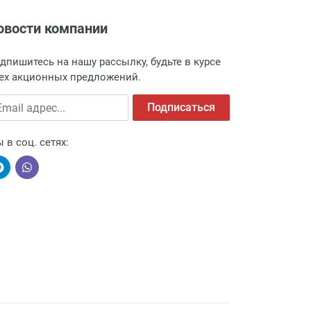
овости компании
адресу: г. Москва, Переведеновский
 товара.
дпишитесь на нашу рассылку, будьте в курсе
 и оповещает о поступлении товара.
ех акционных предложений.
а пункт выдачи, чтобы избежать
ail адрес
Подписаться
 в соц. сетях:
ыми компаниями, поэтому легко и