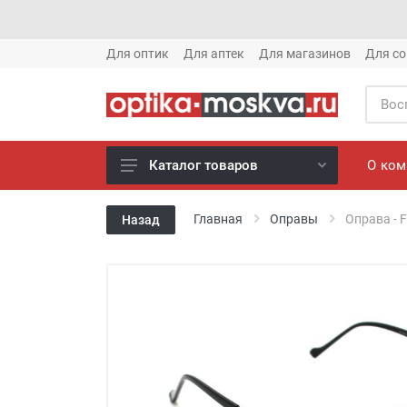
Для оптик
Для аптек
Для магазинов
Для со
О ко
Каталог товаров
Новое готовые очки (1621)
Главная
Оправы
Оправа - F
Назад
Новое солнце (1613)
Готовые очки (3769)
Солнцезащитные очки (8880)
Компьютерные очки (852)
Оправы (3917)
Известные бренды (212)