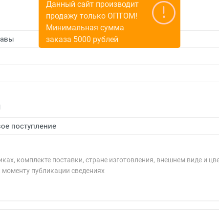
Данный сайт производит
продажу только ОПТОМ!
Минимальная сумма
равы
заказа 5000 рублей
и
ое поступление
ках, комплекте поставки, стране изготовления, внешнем виде и цв
к моменту публикации сведениях
рублей.
рублей.