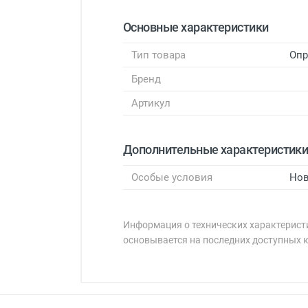
Основные характеристики
Тип товара
Оп
Бренд
Артикул
Дополнительные характеристик
Особые условия
Нов
Информация о технических характеристи
основывается на последних доступных 
Минимальная сумма заказа 5 000 
Минимальная сумма заказа 5 000 