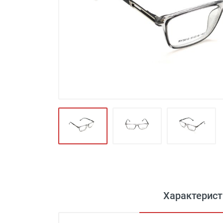
Футляры и мешки (1412)
Красота и здоровье (353)
Атрибуты для оптики (59)
Аксессуары (239)
Распродажа (950)
Характерист