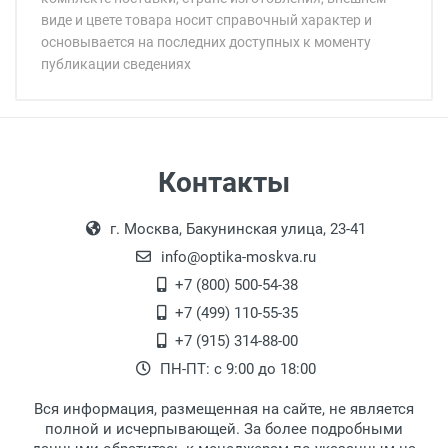
виде и цвете товара носит справочный характер и
основывается на последних доступных к моменту
публикации сведениях
Минимальная сумма заказа 5 000 рублей.
Минимальная сумма заказа 5 000 рублей.
Самовывоз
Контакты
Выдаем товар в рабочие дни с 9:00 до
Оплата наличными.
г. Москва, Бакунинская улица, 23-41
18:00, по субботам с 11:00 до 15:00, в
офисе по адресу: г. Москва,
info@optika-moskva.ru
Переведеновский переулок 17, корпус 1,
+7 (800) 500-54-38
второй этаж, тел. +7 (499) 110-55-35.
+7 (499) 110-55-35
Самовывоз.
После того, как заказ поступает в пункт
Оплата товара производится
+7 (915) 314-88-00
наличными непосредственно на пункте
выдачи, наш менеджер связывается с
ПН-ПТ: с 9:00 до 18:00
выдачи товара.
клиентом и оповещает о поступлении
товара.
Вся информация, размещенная на сайте, не является
Перечисление средств на расчетный счет.
Для получения товара при себе
полной и исчерпывающей. За более подробными
обязательно иметь паспорт.