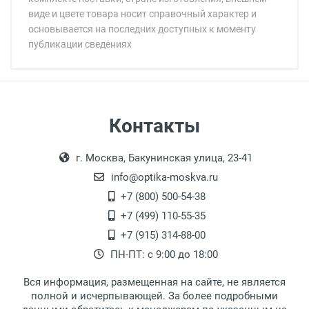
виде и цвете товара носит справочный характер и
основывается на последних доступных к моменту
публикации сведениях
Минимальная сумма заказа 5 000 рублей.
Минимальная сумма заказа 5 000 рублей.
Самовывоз
Контакты
Выдаем товар в рабочие дни с 9:00 до
Оплата наличными.
г. Москва, Бакунинская улица, 23-41
18:00, по субботам с 11:00 до 15:00, в
офисе по адресу: г. Москва,
info@optika-moskva.ru
Переведеновский переулок 17, корпус 1,
+7 (800) 500-54-38
второй этаж, тел. +7 (499) 110-55-35.
+7 (499) 110-55-35
Самовывоз.
После того, как заказ поступает в пункт
Оплата товара производится
+7 (915) 314-88-00
наличными непосредственно на пункте
выдачи, наш менеджер связывается с
ПН-ПТ: с 9:00 до 18:00
выдачи товара.
клиентом и оповещает о поступлении
товара.
Вся информация, размещенная на сайте, не является
Перечисление средств на расчетный счет.
Для получения товара при себе
полной и исчерпывающей. За более подробными
обязательно иметь паспорт.