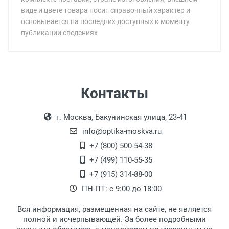
виде и цвете товара носит справочный характер и
основывается на последних доступных к моменту
публикации сведениях
Минимальная сумма заказа 5 000 рублей.
Минимальная сумма заказа 5 000 рублей.
Самовывоз
Контакты
Выдаем товар в рабочие дни с 9:00 до
Оплата наличными.
г. Москва, Бакунинская улица, 23-41
18:00, по субботам с 11:00 до 15:00, в
офисе по адресу: г. Москва,
info@optika-moskva.ru
Переведеновский переулок 17, корпус 1,
+7 (800) 500-54-38
второй этаж, тел. +7 (499) 110-55-35.
+7 (499) 110-55-35
Самовывоз.
После того, как заказ поступает в пункт
Оплата товара производится
+7 (915) 314-88-00
наличными непосредственно на пункте
выдачи, наш менеджер связывается с
ПН-ПТ: с 9:00 до 18:00
выдачи товара.
клиентом и оповещает о поступлении
товара.
Вся информация, размещенная на сайте, не является
Перечисление средств на расчетный счет.
Для получения товара при себе
полной и исчерпывающей. За более подробными
обязательно иметь паспорт.