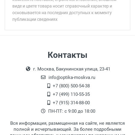
виде и цвете товара носит справочный характер и
основывается на последних доступных к моменту
публикации сведениях
Минимальная сумма заказа 5 000 рублей.
Минимальная сумма заказа 5 000 рублей.
Самовывоз
Контакты
Выдаем товар в рабочие дни с 9:00 до
Оплата наличными.
г. Москва, Бакунинская улица, 23-41
18:00, по субботам с 11:00 до 15:00, в
офисе по адресу: г. Москва,
info@optika-moskva.ru
Переведеновский переулок 17, корпус 1,
+7 (800) 500-54-38
второй этаж, тел. +7 (499) 110-55-35.
+7 (499) 110-55-35
Самовывоз.
После того, как заказ поступает в пункт
Оплата товара производится
+7 (915) 314-88-00
наличными непосредственно на пункте
выдачи, наш менеджер связывается с
ПН-ПТ: с 9:00 до 18:00
выдачи товара.
клиентом и оповещает о поступлении
товара.
Вся информация, размещенная на сайте, не является
Перечисление средств на расчетный счет.
Для получения товара при себе
полной и исчерпывающей. За более подробными
обязательно иметь паспорт.