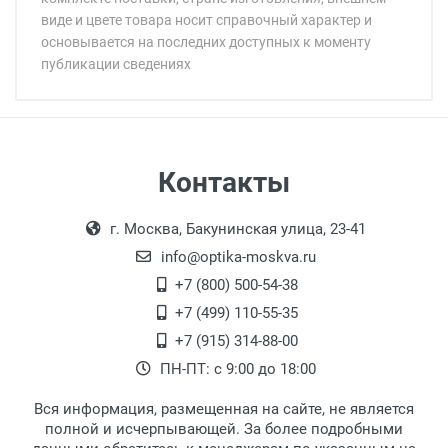
виде и цвете товара носит справочный характер и
основывается на последних доступных к моменту
публикации сведениях
Минимальная сумма заказа 5 000 рублей.
Минимальная сумма заказа 5 000 рублей.
Самовывоз
Контакты
Выдаем товар в рабочие дни с 9:00 до
Оплата наличными.
г. Москва, Бакунинская улица, 23-41
18:00, по субботам с 11:00 до 15:00, в
офисе по адресу: г. Москва,
info@optika-moskva.ru
Переведеновский переулок 17, корпус 1,
+7 (800) 500-54-38
второй этаж, тел. +7 (499) 110-55-35.
+7 (499) 110-55-35
Самовывоз.
После того, как заказ поступает в пункт
Оплата товара производится
+7 (915) 314-88-00
наличными непосредственно на пункте
выдачи, наш менеджер связывается с
ПН-ПТ: с 9:00 до 18:00
выдачи товара.
клиентом и оповещает о поступлении
товара.
Вся информация, размещенная на сайте, не является
Перечисление средств на расчетный счет.
Для получения товара при себе
полной и исчерпывающей. За более подробными
обязательно иметь паспорт.