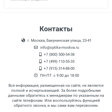
Минимальная сумма заказа 5 000 рублей.
Минимальная сумма заказа 5 000 рублей.
Самовывоз
Контакты
Выдаем товар в рабочие дни с 9:00 до
Оплата наличными.
г. Москва, Бакунинская улица, 23-41
18:00, по субботам с 11:00 до 15:00, в
офисе по адресу: г. Москва,
info@optika-moskva.ru
Переведеновский переулок 17, корпус 1,
+7 (800) 500-54-38
второй этаж, тел. +7 (499) 110-55-35.
+7 (499) 110-55-35
Самовывоз.
После того, как заказ поступает в пункт
Оплата товара производится
+7 (915) 314-88-00
наличными непосредственно на пункте
выдачи, наш менеджер связывается с
ПН-ПТ: с 9:00 до 18:00
выдачи товара.
клиентом и оповещает о поступлении
товара.
Вся информация, размещенная на сайте, не является
Перечисление средств на расчетный счет.
Для получения товара при себе
полной и исчерпывающей. За более подробными
обязательно иметь паспорт.
данными обратитесь к менеджерам по указанным на
сайте телефонам. Или воспользуйтесь функцией
Заказ необходимо забрать в течение 3
обратного звонка, и мы сами вам перезвоним.
рабочих дней с момента поступления на