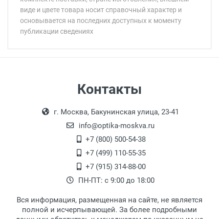
виде и цвете товара носит справочный характер и
основывается на последних доступных к моменту
публикации сведениях
Минимальная сумма заказа 5 000 рублей.
Минимальная сумма заказа 5 000 рублей.
Самовывоз
Контакты
Выдаем товар в рабочие дни с 9:00 до
Оплата наличными.
г. Москва, Бакунинская улица, 23-41
18:00, по субботам с 11:00 до 15:00, в
офисе по адресу: г. Москва,
info@optika-moskva.ru
Переведеновский переулок 17, корпус 1,
+7 (800) 500-54-38
второй этаж, тел. +7 (499) 110-55-35.
+7 (499) 110-55-35
Самовывоз.
После того, как заказ поступает в пункт
Оплата товара производится
+7 (915) 314-88-00
наличными непосредственно на пункте
выдачи, наш менеджер связывается с
ПН-ПТ: с 9:00 до 18:00
выдачи товара.
клиентом и оповещает о поступлении
товара.
Вся информация, размещенная на сайте, не является
Перечисление средств на расчетный счет.
Для получения товара при себе
полной и исчерпывающей. За более подробными
обязательно иметь паспорт.