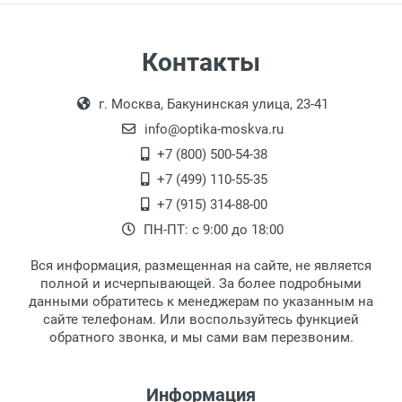
Самовывоз
Контакты
Выдаем товар в рабочие дни с 9:00 до
Оплата наличными.
г. Москва, Бакунинская улица, 23-41
18:00, по субботам с 11:00 до 15:00, в
офисе по адресу: г. Москва,
info@optika-moskva.ru
Переведеновский переулок 17, корпус 1,
+7 (800) 500-54-38
второй этаж, тел. +7 (499) 110-55-35.
+7 (499) 110-55-35
Самовывоз.
После того, как заказ поступает в пункт
Оплата товара производится
+7 (915) 314-88-00
наличными непосредственно на пункте
выдачи, наш менеджер связывается с
ПН-ПТ: с 9:00 до 18:00
выдачи товара.
клиентом и оповещает о поступлении
товара.
Вся информация, размещенная на сайте, не является
Перечисление средств на расчетный счет.
Для получения товара при себе
полной и исчерпывающей. За более подробными
обязательно иметь паспорт.
данными обратитесь к менеджерам по указанным на
сайте телефонам. Или воспользуйтесь функцией
Заказ необходимо забрать в течение 3
обратного звонка, и мы сами вам перезвоним.
рабочих дней с момента поступления на
пункт выдачи, чтобы избежать
дополнительных расходов за хранение
Информация