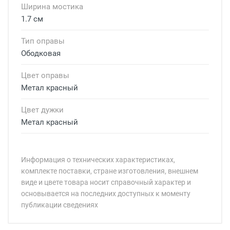
Ширина мостика
1.7 см
Тип оправы
Ободковая
Цвет оправы
Метал красный
Цвет дужки
Метал красный
Информация о технических характеристиках,
комплекте поставки, стране изготовления, внешнем
виде и цвете товара носит справочный характер и
основывается на последних доступных к моменту
публикации сведениях
Минимальная сумма заказа 5 000 рублей.
Минимальная сумма заказа 5 000 рублей.