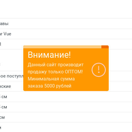
равы
ar Vue
1
Внимание!
и
Данный сайт производит
продажу только ОПТОМ!
ое поступление
Минимальная сумма
заказа 5000 рублей
нские
5 см
5 см
 см
м