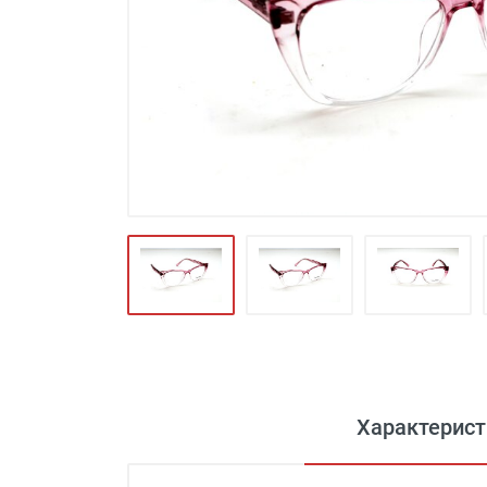
Футляры и мешки (1412)
Красота и здоровье (353)
Атрибуты для оптики (59)
Аксессуары (239)
Распродажа (950)
Характерист