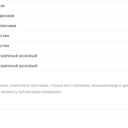
 см
дковая
лексами
стик
стик
зрачный розовый
зрачный розовый
ках, комплекте поставки, стране изготовления, внешнем виде и цв
к моменту публикации сведениях
рублей.
рублей.