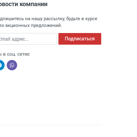
овости компании
адресу: г. Москва, Переведеновский
 товара.
дпишитесь на нашу рассылку, будьте в курсе
 и оповещает о поступлении товара.
ех акционных предложений.
а пункт выдачи, чтобы избежать
ail адрес
Подписаться
 в соц. сетях:
ыми компаниями, поэтому легко и