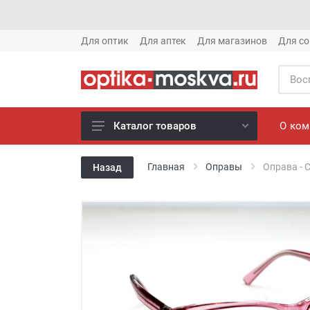
Для оптик
Для аптек
Для магазинов
Для со
О ко
Каталог товаров
Новое готовые очки (1621)
Главная
Оправы
Оправа - C
Назад
Новое солнце (1613)
Готовые очки (3769)
Солнцезащитные очки (8880)
Компьютерные очки (852)
Оправы (3917)
Известные бренды (212)