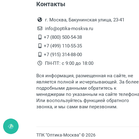
Контакты
Выдаем товар в рабочие дни с
Самовывоз.
переулок 17, корпус 1, второй э
Оплата товара пр
После того, как заказ поступ
г. Москва, Бакунинская улица, 23-41
Перечисление средств на расчетн
Для получения товара при себ
info@optika-moskva.ru
Заказ необходимо забрать
+7 (800) 500-54-38
дополнительных расходов за 
Перевод денег на карту Сбербанка
+7 (499) 110-55-35
Доставка по Москве
+7 (915) 314-88-00
ПН-ПТ: с 9:00 до 18:00
Доставляем товар по Москве 
Вся информация, размещенная на сайте, не
Доставка транспортными компани
является полной и исчерпывающей. За более
подробными данными обратитесь к
Данный способ доставки осущ
менеджерам по указанным на сайте телефон
Мы сотрудничаем с различны
Или воспользуйтесь функцией обратного
быстро подберем для Вас сам
звонка, и мы сами вам перезвоним.
Доставка товара по регионам 
Доставка до транспортной ко
Доставка Почтой России по России
ТПК "Оптика-Москва" © 2026