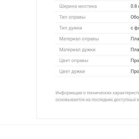
Ширина мостика
0.8
Тип оправы
Обо
Тип дужки
с ф
Материал оправы
Пла
Материал дужки
Пла
Цвет оправы
Про
Цвет дужки
Про
Информация о технических характеристи
основывается на последних доступных 
Минимальная сумма заказа 5 000 
Минимальная сумма заказа 5 000 
Оплата наличными.
Самовывоз