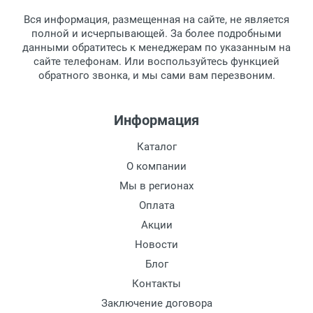
товара.
Вся информация, размещенная на сайте, не является
Перечисление средств на расчетный счет.
Для получения товара при себе
полной и исчерпывающей. За более подробными
обязательно иметь паспорт.
данными обратитесь к менеджерам по указанным на
сайте телефонам. Или воспользуйтесь функцией
Заказ необходимо забрать в течение 3
обратного звонка, и мы сами вам перезвоним.
рабочих дней с момента поступления на
пункт выдачи, чтобы избежать
дополнительных расходов за хранение
Информация
товара.
Перевод денег на карту Сбербанка.
Каталог
Доставка по Москве
О компании
Доставляем товар по Москве компанией
Мы в регионах
Сдэк до ближайшего к вам пункта
Оплата
выдачи.
Акции
Новости
Доставка транспортными компаниями по
России
Блог
Контакты
Данный способ доставки осуществляется
Заключение договора
преимущественно по России.