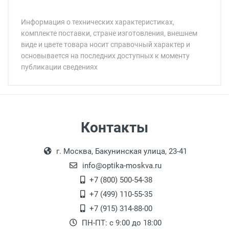
Информация о технических характеристиках,
комплекте поставки, стране изготовления, внешнем
виде и цвете товара носит справочный характер и
основывается на последних доступных к моменту
публикации сведениях
Минимальная сумма заказа 5 000 рублей.
Минимальная сумма заказа 5 000 рублей.
Самовывоз
Контакты
Выдаем товар в рабочие дни с 9:00 до
Оплата наличными.
г. Москва, Бакунинская улица, 23-41
18:00, по субботам с 11:00 до 15:00, в
офисе по адресу: г. Москва,
info@optika-moskva.ru
Переведеновский переулок 17, корпус 1,
+7 (800) 500-54-38
второй этаж, тел. +7 (499) 110-55-35.
+7 (499) 110-55-35
Самовывоз.
После того, как заказ поступает в пункт
Оплата товара производится
+7 (915) 314-88-00
наличными непосредственно на пункте
выдачи, наш менеджер связывается с
ПН-ПТ: с 9:00 до 18:00
выдачи товара.
клиентом и оповещает о поступлении