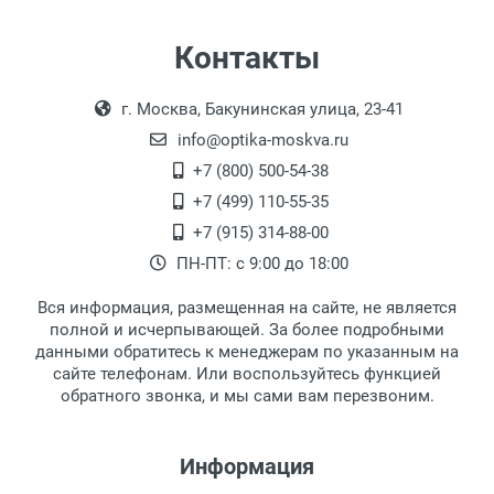
Самовывоз
Контакты
Выдаем товар в рабочие дни с 9:00 до
Оплата наличными.
г. Москва, Бакунинская улица, 23-41
18:00, по субботам с 11:00 до 15:00, в
офисе по адресу: г. Москва,
info@optika-moskva.ru
Переведеновский переулок 17, корпус 1,
+7 (800) 500-54-38
второй этаж, тел. +7 (499) 110-55-35.
+7 (499) 110-55-35
Самовывоз.
После того, как заказ поступает в пункт
Оплата товара производится
+7 (915) 314-88-00
наличными непосредственно на пункте
выдачи, наш менеджер связывается с
ПН-ПТ: с 9:00 до 18:00
выдачи товара.
клиентом и оповещает о поступлении
товара.
Вся информация, размещенная на сайте, не является
Перечисление средств на расчетный счет.
Для получения товара при себе
полной и исчерпывающей. За более подробными
обязательно иметь паспорт.
данными обратитесь к менеджерам по указанным на
сайте телефонам. Или воспользуйтесь функцией
Заказ необходимо забрать в течение 3
обратного звонка, и мы сами вам перезвоним.
рабочих дней с момента поступления на
пункт выдачи, чтобы избежать
дополнительных расходов за хранение
Информация
товара.
Перевод денег на карту Сбербанка.