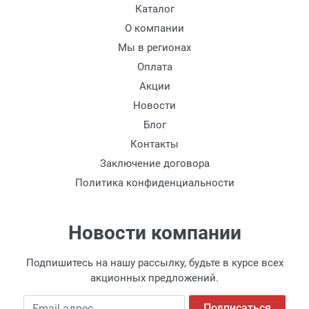
Каталог
Доставка по Москве
О компании
Доставляем товар по Москве компанией
Мы в регионах
Сдэк до ближайшего к вам пункта
Оплата
выдачи.
Акции
Новости
Доставка транспортными компаниями по
России
Блог
Контакты
Данный способ доставки осуществляется
Заключение договора
преимущественно по России.
Политика конфиденциальности
Мы сотрудничаем с различными
компаниями курьерской экспресс-почты и
транспортными компаниями, поэтому
Новости компании
легко и быстро подберем для Вас самый
удобный и выгодный способ доставки.
Подпишитесь на нашу рассылку, будьте в курсе всех
Доставка товара по регионам России от 1
акционных предложений.
дня.
Доставка до транспортной компании
Email адрес
Подписаться