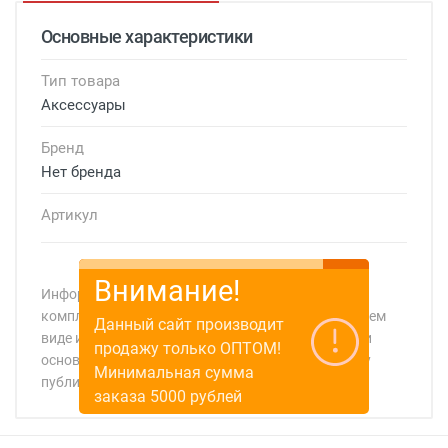
Основные характеристики
Тип товара
Аксессуары
Бренд
Нет бренда
Артикул
Внимание!
Информация о технических характеристиках,
комплекте поставки, стране изготовления, внешнем
Данный сайт производит
виде и цвете товара носит справочный характер и
продажу только ОПТОМ!
основывается на последних доступных к моменту
Минимальная сумма
публикации сведениях
заказа 5000 рублей
Минимальная сумма заказа 5 000 рублей.
Минимальная сумма заказа 5 000 рублей.