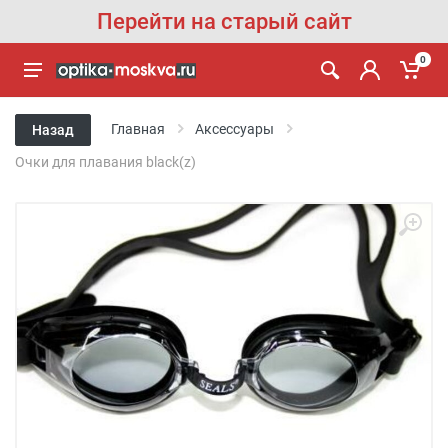
Перейти на старый сайт
0
Главная
Аксессуары
Назад
Очки для плавания black(z)