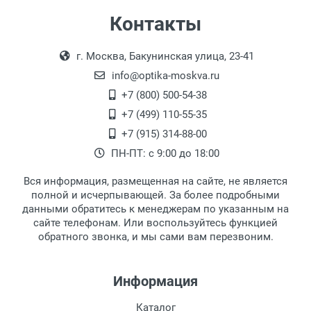
Самовывоз
Контакты
Выдаем товар в рабочие дни с 9:00 до
Оплата наличными.
г. Москва, Бакунинская улица, 23-41
18:00, по субботам с 11:00 до 15:00, в
офисе по адресу: г. Москва,
info@optika-moskva.ru
Переведеновский переулок 17, корпус 1,
+7 (800) 500-54-38
второй этаж, тел. +7 (499) 110-55-35.
+7 (499) 110-55-35
Самовывоз.
После того, как заказ поступает в пункт
Оплата товара производится
+7 (915) 314-88-00
наличными непосредственно на пункте
выдачи, наш менеджер связывается с
ПН-ПТ: с 9:00 до 18:00
выдачи товара.
клиентом и оповещает о поступлении
товара.
Вся информация, размещенная на сайте, не является
Перечисление средств на расчетный счет.
Для получения товара при себе
полной и исчерпывающей. За более подробными
обязательно иметь паспорт.
данными обратитесь к менеджерам по указанным на
сайте телефонам. Или воспользуйтесь функцией
Заказ необходимо забрать в течение 3
обратного звонка, и мы сами вам перезвоним.
рабочих дней с момента поступления на
пункт выдачи, чтобы избежать
дополнительных расходов за хранение
Информация
товара.
Перевод денег на карту Сбербанка.
Каталог