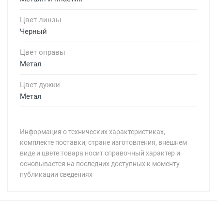
Цвет линзы
Черный
Цвет оправы
Метал
Цвет дужки
Метал
Информация о технических характеристиках,
комплекте поставки, стране изготовления, внешнем
виде и цвете товара носит справочный характер и
основывается на последних доступных к моменту
публикации сведениях
Минимальная сумма заказа 5 000 рублей.
Минимальная сумма заказа 5 000 рублей.