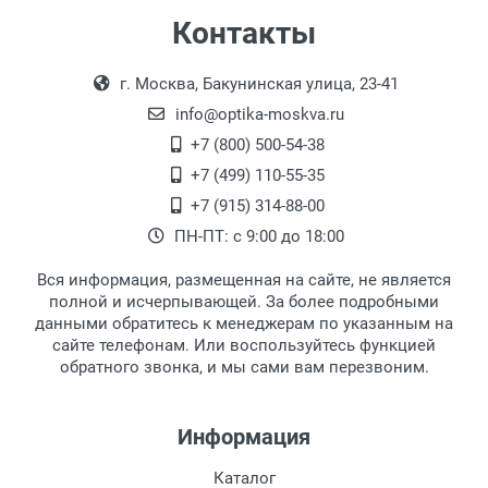
Самовывоз
Контакты
Выдаем товар в рабочие дни с 9:00 до
Оплата наличными.
г. Москва, Бакунинская улица, 23-41
18:00, по субботам с 11:00 до 15:00, в
офисе по адресу: г. Москва,
info@optika-moskva.ru
Переведеновский переулок 17, корпус 1,
+7 (800) 500-54-38
второй этаж, тел. +7 (499) 110-55-35.
+7 (499) 110-55-35
Самовывоз.
После того, как заказ поступает в пункт
Оплата товара производится
+7 (915) 314-88-00
наличными непосредственно на пункте
выдачи, наш менеджер связывается с
ПН-ПТ: с 9:00 до 18:00
выдачи товара.
клиентом и оповещает о поступлении
товара.
Вся информация, размещенная на сайте, не является
Перечисление средств на расчетный счет.
Для получения товара при себе
полной и исчерпывающей. За более подробными
обязательно иметь паспорт.
данными обратитесь к менеджерам по указанным на
сайте телефонам. Или воспользуйтесь функцией
Заказ необходимо забрать в течение 3
обратного звонка, и мы сами вам перезвоним.
рабочих дней с момента поступления на
пункт выдачи, чтобы избежать
дополнительных расходов за хранение
Информация
товара.
Перевод денег на карту Сбербанка.
Каталог